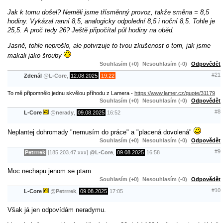
Jak k tomu došel? Neměli jsme třísměnný provoz, takže směna = 8,5
hodiny. Vykázal ranní 8,5, analogicky odpolední 8,5 i noční 8,5. Tohle je
25,5. A proč tedy 26? Ještě připočítal půl hodiny na oběd.
Jasně, tohle neprošlo, ale potvrzuje to tvou zkušenost o tom, jak jsme
makali jako šrouby
Souhlasím (+0)
Nesouhlasím (-0)
Odpovědět
#21
Zdenál
@
L-Core
,
12.08.2025
19:22
To mě připomnělo jednu skvělou příhodu z Lamera -
https://www.lamer.cz/quote/31179
Souhlasím (+0)
Nesouhlasím (-0)
Odpovědět
#8
L-Core
@
nerady
,
09.08.2025
16:52
Neplantej dohromady "nemusím do práce" a "placená dovolená"
Souhlasím (+0)
Nesouhlasím (-0)
Odpovědět
#9
Petrrrek
[185.203.47.xxx]
@
L-Core
,
09.08.2025
16:58
Moc nechapu jenom se ptam
Souhlasím (+0)
Nesouhlasím (-0)
Odpovědět
#10
L-Core
@
Petrrrek
,
09.08.2025
17:05
Však já jen odpovídám neradymu.