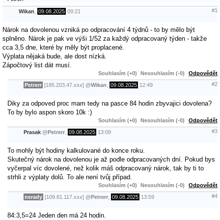
#1
Wikan
,
09.08.2025
09:21
Nárok na dovolenou vzniká po odpracování 4 týdnů - to by mělo být
splněno. Nárok je pak ve výši 1/52 za každý odpracovaný týden - takže
cca 3,5 dne, které by měly být proplacené.
Výplata nějaká bude, ale dost nízká.
Zápočtový list dát musí.
Souhlasím (+0)
Nesouhlasím (-0)
Odpovědět
#2
Petrerr
[185.203.47.xxx]
@
Wikan
,
09.08.2025
12:49
Diky za odpoved proc mam tedy na pasce 84 hodin zbyvajici dovolena?
To by bylo aspon skoro 10k :)
Souhlasím (+0)
Nesouhlasím (-0)
Odpovědět
#3
Prasak
@
Petrerr
,
09.08.2025
13:09
To mohly být hodiny kalkulované do konce roku.
Skutečný nárok na dovolenou je až podle odpracovaných dní. Pokud bys
vyčerpal víc dovolené, než kolik máš odpracovaný nárok, tak by ti to
strhli z výplaty dolů. To ale není tvůj případ.
Souhlasím (+0)
Nesouhlasím (-0)
Odpovědět
#4
nerady
[109.81.117.xxx]
@
Petrerr
,
09.08.2025
13:59
84:3,5=24 Jeden den má 24 hodin.