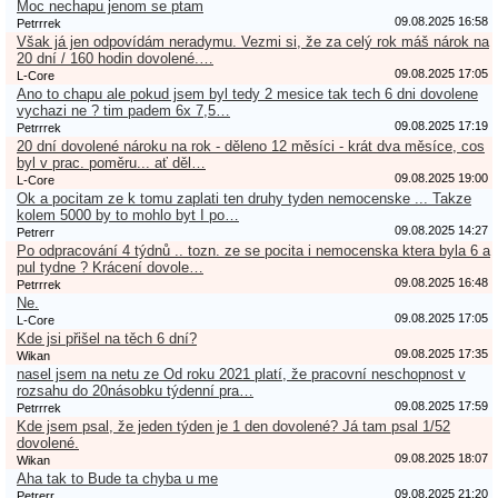
Moc nechapu jenom se ptam
09.08.2025 16:58
Petrrrek
Však já jen odpovídám neradymu. Vezmi si, že za celý rok máš nárok na
20 dní / 160 hodin dovolené.…
09.08.2025 17:05
L-Core
Ano to chapu ale pokud jsem byl tedy 2 mesice tak tech 6 dni dovolene
vychazi ne ? tim padem 6x 7,5…
09.08.2025 17:19
Petrrrek
20 dní dovolené nároku na rok - děleno 12 měsíci - krát dva měsíce, cos
byl v prac. poměru... ať děl…
09.08.2025 19:00
L-Core
Ok a pocitam ze k tomu zaplati ten druhy tyden nemocenske ... Takze
kolem 5000 by to mohlo byt I po…
09.08.2025 14:27
Petrerr
Po odpracování 4 týdnů .. tozn. ze se pocita i nemocenska ktera byla 6 a
pul tydne ? Krácení dovole…
09.08.2025 16:48
Petrrrek
Ne.
09.08.2025 17:05
L-Core
Kde jsi přišel na těch 6 dní?
09.08.2025 17:35
Wikan
nasel jsem na netu ze Od roku 2021 platí, že pracovní neschopnost v
rozsahu do 20násobku týdenní pra…
09.08.2025 17:59
Petrrrek
Kde jsem psal, že jeden týden je 1 den dovolené? Já tam psal 1/52
dovolené.
09.08.2025 18:07
Wikan
Aha tak to Bude ta chyba u me
09.08.2025 21:20
Petrerr