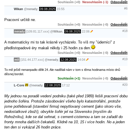
Souhlasím (+0)
Nesouhlasím (-1)
Odpovědět
#6
Wikan
@
nerady
,
09.08.2025
15:55
Pracovní určitě ne.
Souhlasím (+0)
Nesouhlasím (-0)
Odpovědět
#18
nerady
[109.81.117.xxx]
@
Wikan
,
09.08.2025
22:06
A matematicky mi to tak krásně vycházelo. To víš my "úderníci" z
předlistopadové éry makali někdy i 25 hodin za den.
Souhlasím (+0)
Nesouhlasím (-0)
Odpovědět
#19
mll
[151.44.177.xxx]
@
nerady
,
12.08.2025
14:04
To mě ještě nenanpadlo dělit 24. Ale nadělali nám v tom s těma hodinama místo dnů
děsnej bordel.
Souhlasím (+1)
Nesouhlasím (-0)
Odpovědět
#20
L-Core
@
nerady
,
12.08.2025
17:12
My jednou na poradě vedení podniku (také před 1989) řešili pracovní dobu
jednoho šoféra. Protože zásobování všeho bylo katastrofální, protože
jsme potřebovali (stavební firma) nepytlovaný cement (jako skoro vše,
nedostatkové zboží), obvykle šofér jel na Slovensko (myslím do
Rohožníku), kde se dal sehnat, s cement-cisternou a tam se zařadil do
fronty mnoha dalších čekatelů. Klidně na 10, 15 i více hodin. No a jeden
ten den si vykázal 26 hodin práce.