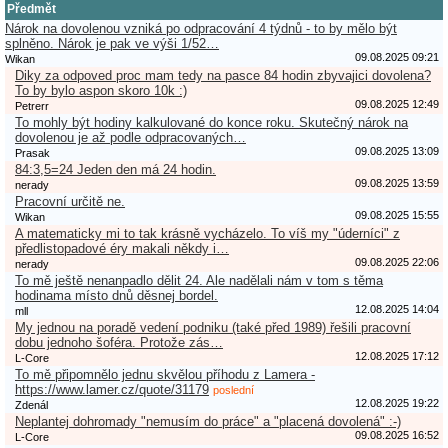
Předmět
Nárok na dovolenou vzniká po odpracování 4 týdnů - to by mělo být
splněno. Nárok je pak ve výši 1/52…
09.08.2025 09:21
Wikan
Diky za odpoved proc mam tedy na pasce 84 hodin zbyvajici dovolena?
To by bylo aspon skoro 10k :)
09.08.2025 12:49
Petrerr
To mohly být hodiny kalkulované do konce roku. Skutečný nárok na
dovolenou je až podle odpracovaných…
09.08.2025 13:09
Prasak
84:3,5=24 Jeden den má 24 hodin.
09.08.2025 13:59
nerady
Pracovní určitě ne.
09.08.2025 15:55
Wikan
A matematicky mi to tak krásně vycházelo. To víš my "úderníci" z
předlistopadové éry makali někdy i…
09.08.2025 22:06
nerady
To mě ještě nenanpadlo dělit 24. Ale nadělali nám v tom s těma
hodinama místo dnů děsnej bordel.
12.08.2025 14:04
mll
My jednou na poradě vedení podniku (také před 1989) řešili pracovní
dobu jednoho šoféra. Protože zás…
12.08.2025 17:12
L-Core
To mě připomnělo jednu skvělou příhodu z Lamera -
https://www.lamer.cz/quote/31179
poslední
12.08.2025 19:22
Zdenál
Neplantej dohromady "nemusím do práce" a "placená dovolená" :-)
09.08.2025 16:52
L-Core