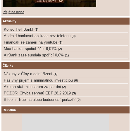
Přejít na videa
Aktuality
Konec Hell Bank!
(
5
)
Android bankovní aplikace bez telefonu
(
0
)
Finančák se zaměří na youtube
(
1
)
Max banka: spořicí účet 6,01%
(
2
)
AirBank zase sundala spořící 0,6%
(
1
)
Články
Nákupy z Číny a celní řízení
(
4
)
Pasívny príjem s minimálnou investíciou
(
0
)
Ako sa stat milionarom za par dni
(
2
)
POZOR: Chyba serverů EET 28.2.2019
(
3
)
Bitcoin - Bublina alebo budúcnosť peňazí?
(
0
)
Reklama