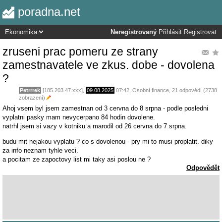
poradna.net
Neregistrovaný
Přihlásit
Registrovat
zruseni prac pomeru ze strany
zamestnavatele ve zkus. dobe - dovolena
?
Petrrrek
[185.203.47.xxx],
09.08.2025
07:42
,
Osobní finance
, 21 odpovědí (2738
zobrazení)
Ahoj vsem byl jsem zamestnan od 3 cervna do 8 srpna - podle posledni
vyplatni pasky mam nevycerpano 84 hodin dovolene.
natrhl jsem si vazy v kotniku a marodil od 26 cervna do 7 srpna.
budu mit nejakou vyplatu ? co s dovolenou - pry mi to musi proplatit. diky
za info neznam tyhle veci.
a pocitam ze zapoctovy list mi taky asi poslou ne ?
Odpovědět