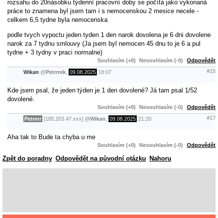
rozsahu do 20násobku týdenní pracovní doby se počítá jako vykonaná
práce to znamena byl jsem tam i s nemocenskou 2 mesice necele -
celkem 6,5 tydne byla nemocenska
podle tvych vypoctu jeden tyden 1 den narok dovolena je 6 dni dovolene
narok za 7 tydnu smlouvy (Ja jsem byl nemocen 45 dnu to je 6 a pul
tydne + 3 tydny v praci normalne)
Souhlasím (+0)
Nesouhlasím (-0)
Odpovědět
#15
Wikan
@
Petrrrek
,
09.08.2025
18:07
Kde jsem psal, že jeden týden je 1 den dovolené? Já tam psal 1/52
dovolené.
Souhlasím (+0)
Nesouhlasím (-0)
Odpovědět
#17
Petrerr
[185.203.47.xxx]
@
Wikan
,
09.08.2025
21:20
Aha tak to Bude ta chyba u me
Souhlasím (+0)
Nesouhlasím (-0)
Odpovědět
Zpět do poradny
Odpovědět na původní otázku
Nahoru