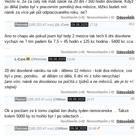
Vezmi si, že za celý rok máš nárok na 20 dní / 160 hodin dovolené. Když
jsi dělal (nebo byl v pracovním poměru) dva měsíce, těžko budeš mít
nárok za více jak půl odpracovaného roku, ne?
Souhlasím (+0)
Nesouhlasím (-0)
Odpovědět
#12
Petrrrek
[185.203.47.xxx]
@
L-Core
,
09.08.2025
17:19
Ano to chapu ale pokud jsem byl tedy 2 mesice tak tech 6 dni dovolene
vychazi ne ? tim padem 6x 7,5 = 45 hodin x 125 kc hodina - 5400 kc cca
....
Souhlasím (+0)
Nesouhlasím (-0)
Odpovědět
#16
L-Core
@
Petrrrek
,
09.08.2025
19:00
20 dní dovolené nároku na rok - děleno 12 měsíci - krát dva měsíce, cos
byl v prac. poměru... ať dělám co dělá, 6 dní mi z toho nevychází
(ano vím, nárok na dovolenou se počítá z týdnů a ne měsíců, ale je to +/-
stejné)
Souhlasím (+0)
Nesouhlasím (-0)
Odpovědět
#5
Petrerr
[185.203.47.xxx]
@
Wikan
,
09.08.2025
14:27
Ok a pocitam ze k tomu zaplati ten druhy tyden nemocenske ... Takze
kolem 5000 by to mohlo byt I po odectech ...
Souhlasím (+0)
Nesouhlasím (-0)
Odpovědět
#7
Petrrrek
[185.203.47.xxx]
@
Wikan
,
09.08.2025
16:48