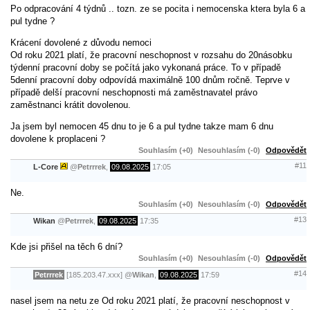
Po odpracování 4 týdnů .. tozn. ze se pocita i nemocenska ktera byla 6 a
pul tydne ?
Krácení dovolené z důvodu nemoci
Od roku 2021 platí, že pracovní neschopnost v rozsahu do 20násobku
týdenní pracovní doby se počítá jako vykonaná práce. To v případě
5denní pracovní doby odpovídá maximálně 100 dnům ročně. Teprve v
případě delší pracovní neschopnosti má zaměstnavatel právo
zaměstnanci krátit dovolenou.
Ja jsem byl nemocen 45 dnu to je 6 a pul tydne takze mam 6 dnu
dovolene k proplaceni ?
Souhlasím (+0)
Nesouhlasím (-0)
Odpovědět
#11
L-Core
@
Petrrrek
,
09.08.2025
17:05
Ne.
Souhlasím (+0)
Nesouhlasím (-0)
Odpovědět
#13
Wikan
@
Petrrrek
,
09.08.2025
17:35
Kde jsi přišel na těch 6 dní?
Souhlasím (+0)
Nesouhlasím (-0)
Odpovědět
#14
Petrrrek
[185.203.47.xxx]
@
Wikan
,
09.08.2025
17:59
nasel jsem na netu ze Od roku 2021 platí, že pracovní neschopnost v