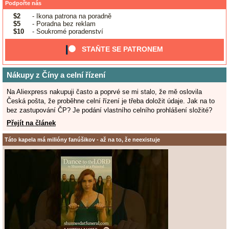
Podpořte nás
$2
- Ikona patrona na poradně
$5
- Poradna bez reklam
$10
- Soukromé poradenství
STAŇTE SE PATRONEM
Nákupy z Číny a celní řízení
Na Aliexpress nakupuji často a poprvé se mi stalo, že mě oslovila
Česká pošta, že proběhne celní řízení je třeba doložit údaje. Jak na to
bez zastupování ČP? Je podání vlastního celního prohlášení složité?
Přejít na článek
Táto kapela má milióny fanúšikov - až na to, že neexistuje