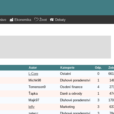
rávo
Ekonomika
Život
Debaty
Autor
Kategorie
Odp.
Zob
L-Core
Ostatní
0
661
Michk98
Dluhové poradenství
1
14
Tomenson9
Osobní finance
4
27
Ťapka
Daně a odvody
1
47
Majk97
Dluhové poradenství
3
170
lefly
Marketing
3
63
zetecc
Dluhové poradenství
3
78