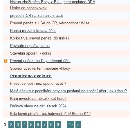
Nákup zboží přes Ebay z EU - jsem neplátce DPH
Úroky od nebankovek
prevod z CR na zahranicni ucet
Převod peněz z USA do ČR, věrohodnost Wise
Banka mi zablokovala účet
Koľko trvá prevod peňazí do Írska?
Paysafe neprišla platba
Stavebni spoření - dotaz
Prevod peňazí na Paysafecard účet
Spořící účet vs termínované vklady
𝗣𝗿𝗼𝗺𝗹𝗰𝗲𝗻𝗮 𝗲𝘅𝗲𝗸𝘂𝗰𝗲
Investice lepší než spořicí účet ?
Malá částka z podnikání omylem poslaná na spořicí účet, jak zdanit?
Kam investovat několik set tisíc?
Daňové slevy na děti za rok 2024
Kde levně převést bezhotovostně EURa na Kč?
1
2
3
4
5
6
7
8
9
…
40
>