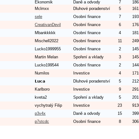
Ekonomik
Daně a odvody
7
186
Mclmxx
Dluhové poradenství
5
161
sele
Osobní finance
7
193
CreativanDevil
Osobní finance
6
176
Mbankkkkk
Osobní finance
4
181
Mischell2022
Osobní finance
11
249
Lucko1999955
Osobní finance
2
145
Martin Melan
Spoření a vklady
3
145
Lucko199544
Osobní finance
2
144
Numilos
Investice
4
171
𝗟𝘂𝗰𝗮
Dluhové poradenství
5
212
Karlboro
Investice
9
291
kveta2
Spoření a vklady
5
201
vychytralý Filip
Investice
23
913
p3v4x
Daně a odvody
15
399
p7stcdc
Osobní finance
8
306