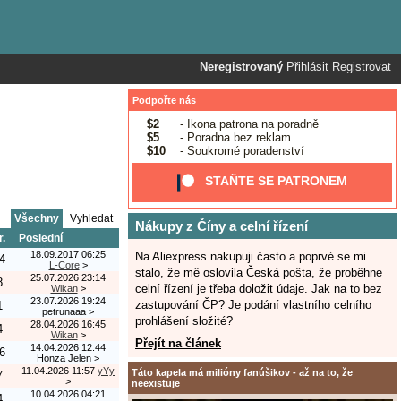
Neregistrovaný
Přihlásit
Registrovat
Podpořte nás
$2
- Ikona patrona na poradně
$5
- Poradna bez reklam
$10
- Soukromé poradenství
STAŇTE SE PATRONEM
Všechny
Vyhledat
Nákupy z Číny a celní řízení
r.
Poslední
18.09.2017 06:25
Na Aliexpress nakupuji často a poprvé se mi
4
L-Core
>
stalo, že mě oslovila Česká pošta, že proběhne
25.07.2026 23:14
8
celní řízení je třeba doložit údaje. Jak na to bez
Wikan
>
23.07.2026 19:24
zastupování ČP? Je podání vlastního celního
1
petrunaaa
>
prohlášení složité?
28.04.2026 16:45
4
Wikan
>
Přejít na článek
14.04.2026 12:44
6
Honza Jelen
>
11.04.2026 11:57
yYy
Táto kapela má milióny fanúšikov - až na to, že
7
>
neexistuje
10.04.2026 04:21
4