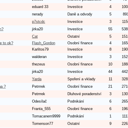
eduard 33
Investice
4
100
nerady
Daně a odvody
5
89
p7stcdc
Investice
3
115
m?
jirka20
Investice
55
538
Cat
Ostatní
5
151
je to ok?
Flash_Gordon
Osobní finance
4
165
Karlitos79
Investice
8
190
walderan
Investice
3
152
thezeus
Osobní finance
10
188
jirka20
Investice
44
442
Yarda
Spoření a vklady
11
328
na ?
Petrrrek
Osobní finance
21
271
Petrrrek
Dluhové poradenství
3
130
Odesílač
Podnikání
6
265
Franta_555
Osobní finance
6
196
Tomacanem9999
Podnikání
1
111
Tomenson77
Ostatní
9
226