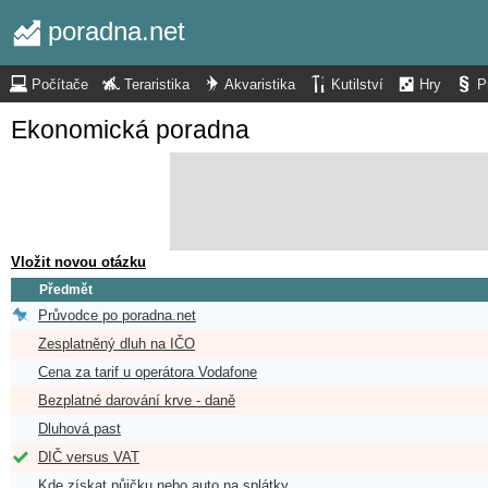
poradna.net
Počítače
Teraristika
Akvaristika
Kutilství
Hry
P
Ekonomická poradna
Vložit novou otázku
Předmět
Průvodce po poradna.net
Zesplatněný dluh na IČO
Cena za tarif u operátora Vodafone
Bezplatné darování krve - daně
Dluhová past
DIČ versus VAT
Kde získat půjčku nebo auto na splátky