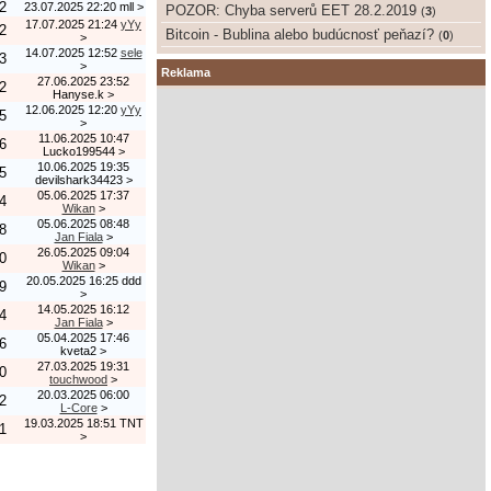
2
23.07.2025 22:20
mll
>
POZOR: Chyba serverů EET 28.2.2019
(
3
)
17.07.2025 21:24
yYy
2
Bitcoin - Bublina alebo budúcnosť peňazí?
(
0
)
>
14.07.2025 12:52
sele
3
>
Reklama
27.06.2025 23:52
2
Hanyse.k
>
12.06.2025 12:20
yYy
5
>
11.06.2025 10:47
6
Lucko199544
>
10.06.2025 19:35
5
devilshark34423
>
05.06.2025 17:37
4
Wikan
>
05.06.2025 08:48
8
Jan Fiala
>
26.05.2025 09:04
0
Wikan
>
20.05.2025 16:25
ddd
9
>
14.05.2025 16:12
4
Jan Fiala
>
05.04.2025 17:46
6
kveta2
>
27.03.2025 19:31
0
touchwood
>
20.03.2025 06:00
2
L-Core
>
19.03.2025 18:51
TNT
1
>