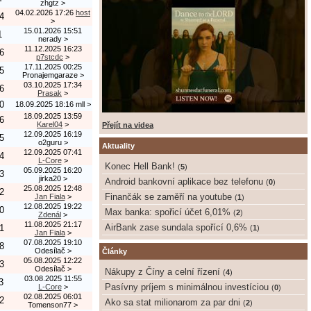
zhgtz
>
04.02.2026 17:26
host
4
>
15.01.2026 15:51
1
nerady
>
11.12.2025 16:23
6
p7stcdc
>
17.11.2025 00:25
5
Pronajemgaraze
>
03.10.2025 17:34
6
Prasak
>
0
18.09.2025 18:16
mll
>
18.09.2025 13:59
6
Karel04
>
Přejít na videa
12.09.2025 16:19
5
o2guru
>
Aktuality
12.09.2025 07:41
4
L-Core
>
Konec Hell Bank!
(
5
)
05.09.2025 16:20
3
jirka20
>
Android bankovní aplikace bez telefonu
(
0
)
25.08.2025 12:48
2
Finančák se zaměří na youtube
Jan Fiala
>
(
1
)
12.08.2025 19:22
0
Max banka: spořicí účet 6,01%
(
2
)
Zdenál
>
11.08.2025 21:17
AirBank zase sundala spořící 0,6%
1
(
1
)
Jan Fiala
>
07.08.2025 19:10
8
Odesílač
>
Články
05.08.2025 12:22
3
Odesílač
>
Nákupy z Číny a celní řízení
(
4
)
03.08.2025 11:55
3
Pasívny príjem s minimálnou investíciou
L-Core
>
(
0
)
02.08.2025 06:01
2
Ako sa stat milionarom za par dni
(
2
)
Tomenson77
>