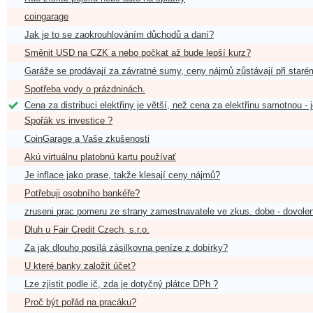
coingarage
Jak je to se zaokrouhlováním důchodů a daní?
Směnit USD na CZK a nebo počkat až bude lepší kurz?
Garáže se prodávají za závratné sumy, ceny nájmů zůstávají při staré
Spotřeba vody o prázdninách.
Cena za distribuci elektřiny je větší, než cena za elektřinu samotnou - 
Spořák vs investice ?
CoinGarage a Vaše zkušenosti
Akú virtuálnu platobnú kartu používať
Je inflace jako prase, takže klesají ceny nájmů?
Potřebuji osobního bankéře?
zruseni prac pomeru ze strany zamestnavatele ve zkus. dobe - dovole
Dluh u Fair Credit Czech, s.r.o.
Za jak dlouho posílá zásilkovna peníze z dobírky?
U které banky založit účet?
Lze zjistit podle ič, zda je dotyčný plátce DPh ?
Proč být pořád na pracáku?