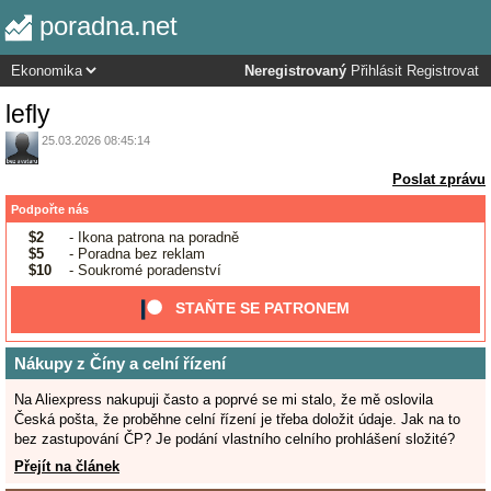
poradna.net
Neregistrovaný
Přihlásit
Registrovat
lefly
25.03.2026 08:45:14
Poslat zprávu
Podpořte nás
$2
- Ikona patrona na poradně
$5
- Poradna bez reklam
$10
- Soukromé poradenství
STAŇTE SE PATRONEM
Nákupy z Číny a celní řízení
Na Aliexpress nakupuji často a poprvé se mi stalo, že mě oslovila
Česká pošta, že proběhne celní řízení je třeba doložit údaje. Jak na to
bez zastupování ČP? Je podání vlastního celního prohlášení složité?
Přejít na článek