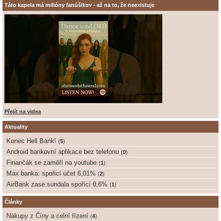
Táto kapela má milióny fanúšikov - až na to, že neexistuje
Přejít na videa
Aktuality
Konec Hell Bank!
(
5
)
Android bankovní aplikace bez telefonu
(
0
)
Finančák se zaměří na youtube
(
1
)
Max banka: spořicí účet 6,01%
(
2
)
AirBank zase sundala spořící 0,6%
(
1
)
Články
Nákupy z Číny a celní řízení
(
4
)