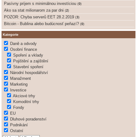
Pasívny príjem s minimálnou investíciou
(
0
)
Ako sa stat milionarom za par dni
(
2
)
POZOR: Chyba serverů EET 28.2.2019
(
3
)
Bitcoin - Bublina alebo budúcnosť peňazí?
(
0
)
Kategorie
Daně a odvody
Osobní finance
Spoření a vklady
Pojištění a zajištění
Stavební spoření
Národní hospodářství
Manažment
Marketing
Investice
Akciové trhy
Komoditní trhy
Fondy
EU
Dluhové poradenství
Podnikání
Ostatní