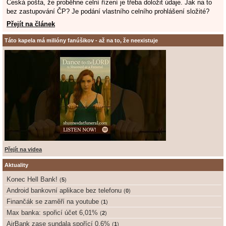
Česká pošta, že proběhne celní řízení je třeba doložit údaje. Jak na to
bez zastupování ČP? Je podání vlastního celního prohlášení složité?
Přejít na článek
Táto kapela má milióny fanúšikov - až na to, že neexistuje
Přejít na videa
Aktuality
Konec Hell Bank!
(
5
)
Android bankovní aplikace bez telefonu
(
0
)
Finančák se zaměří na youtube
(
1
)
Max banka: spořicí účet 6,01%
(
2
)
AirBank zase sundala spořící 0,6%
(
1
)