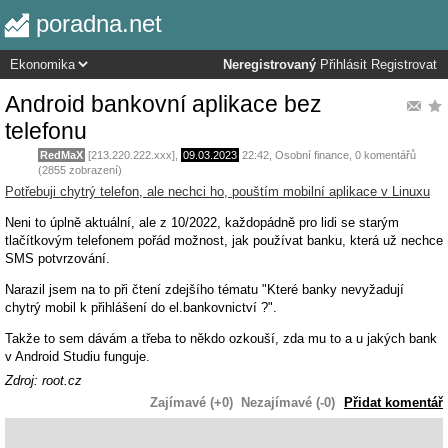
poradna.net
Neregistrovaný
Přihlásit
Registrovat
Android bankovní aplikace bez
telefonu
RedMaX
[213.220.222.xxx],
09.03.2023
22:42
,
Osobní finance
, 0 komentářů
(2855 zobrazení)
Potřebuji chytrý telefon, ale nechci ho, pouštím mobilní aplikace v Linuxu
Neni to úplně aktuální, ale z 10/2022, každopádně pro lidi se starým
tlačítkovým telefonem pořád možnost, jak používat banku, která už nechce
SMS potvrzování.
Narazil jsem na to při čtení zdejšího tématu "Které banky nevyžadují
chytrý mobil k přihlášení do el.bankovnictví ?".
Takže to sem dávám a třeba to někdo ozkouší, zda mu to a u jakých bank
v Android Studiu funguje.
Zdroj: root.cz
Zajímavé (+0)
Nezajímavé (-0)
Přidat komentář