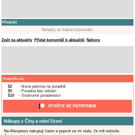
Předmět
Nenašly se žádné komentáře.
Zpět na aktuality
Přidat komentář k aktualitě
Nahoru
Podpořte nás
$2
- Ikona patrona na poradně
$5
- Poradna bez reklam
$10
- Soukromé poradenství
STAŇTE SE PATRONEM
Nákupy z Číny a celní řízení
Na Aliexpress nakupuji často a poprvé se mi stalo, že mě oslovila