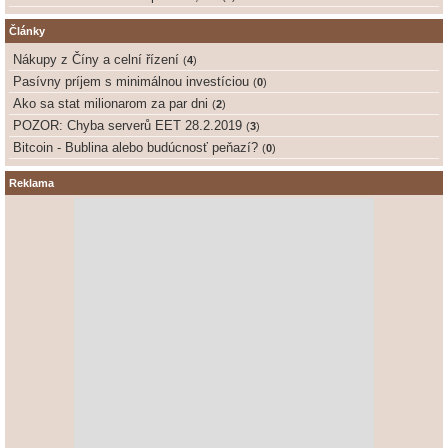
Články
Nákupy z Číny a celní řízení
(
4
)
Pasívny príjem s minimálnou investíciou
(
0
)
Ako sa stat milionarom za par dni
(
2
)
POZOR: Chyba serverů EET 28.2.2019
(
3
)
Bitcoin - Bublina alebo budúcnosť peňazí?
(
0
)
Reklama