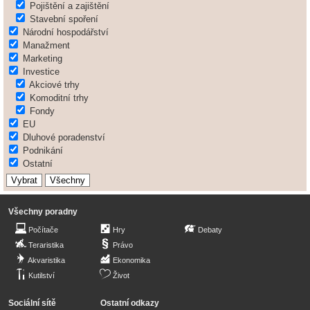
Pojištění a zajištění
Stavební spoření
Národní hospodářství
Manažment
Marketing
Investice
Akciové trhy
Komoditní trhy
Fondy
EU
Dluhové poradenství
Podnikání
Ostatní
Všechny poradny
Počítače
Hry
Debaty
Teraristika
Právo
Akvaristika
Ekonomika
Kutilství
Život
Sociální sítě
Ostatní odkazy