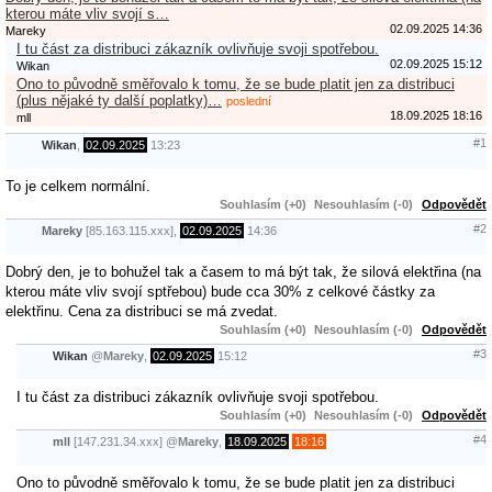
kterou máte vliv svojí s…
02.09.2025 14:36
Mareky
I tu část za distribuci zákazník ovlivňuje svoji spotřebou.
02.09.2025 15:12
Wikan
Ono to původně směřovalo k tomu, že se bude platit jen za distribuci
(plus nějaké ty další poplatky)…
poslední
18.09.2025 18:16
mll
#1
Wikan
,
02.09.2025
13:23
To je celkem normální.
Souhlasím (+0)
Nesouhlasím (-0)
Odpovědět
#2
Mareky
[85.163.115.xxx],
02.09.2025
14:36
Dobrý den, je to bohužel tak a časem to má být tak, že silová elektřina (na
kterou máte vliv svojí sptřebou) bude cca 30% z celkové částky za
elektřinu. Cena za distribuci se má zvedat.
Souhlasím (+0)
Nesouhlasím (-0)
Odpovědět
#3
Wikan
@
Mareky
,
02.09.2025
15:12
I tu část za distribuci zákazník ovlivňuje svoji spotřebou.
Souhlasím (+0)
Nesouhlasím (-0)
Odpovědět
#4
mll
[147.231.34.xxx]
@
Mareky
,
18.09.2025
18:16
Ono to původně směřovalo k tomu, že se bude platit jen za distribuci