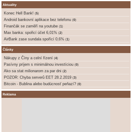
Aktuality
Konec Hell Bank!
(
5
)
Android bankovní aplikace bez telefonu
(
0
)
Finančák se zaměří na youtube
(
1
)
Max banka: spořicí účet 6,01%
(
2
)
AirBank zase sundala spořící 0,6%
(
1
)
Články
Nákupy z Číny a celní řízení
(
4
)
Pasívny príjem s minimálnou investíciou
(
0
)
Ako sa stat milionarom za par dni
(
2
)
POZOR: Chyba serverů EET 28.2.2019
(
3
)
Bitcoin - Bublina alebo budúcnosť peňazí?
(
0
)
Reklama