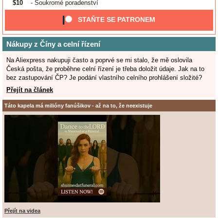
$10
- Soukromé poradenství
STAŇTE SE PATRONEM
Nákupy z Číny a celní řízení
Na Aliexpress nakupuji často a poprvé se mi stalo, že mě oslovila
Česká pošta, že proběhne celní řízení je třeba doložit údaje. Jak na to
bez zastupování ČP? Je podání vlastního celního prohlášení složité?
Přejít na článek
Táto kapela má milióny fanúšikov - až na to, že neexistuje
Přejít na videa