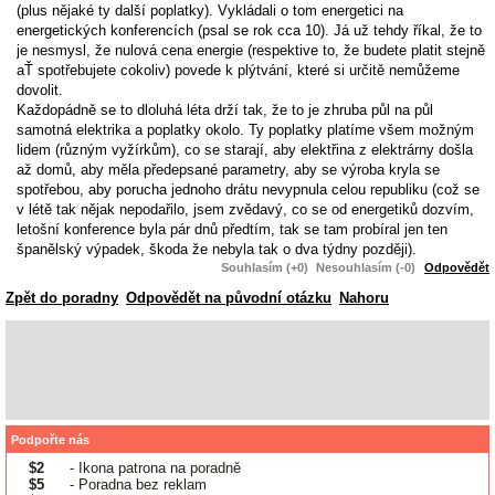
(plus nějaké ty další poplatky). Vykládali o tom energetici na
energetických konferencích (psal se rok cca 10). Já už tehdy říkal, že to
je nesmysl, že nulová cena energie (respektive to, že budete platit stejně
aŤ spotřebujete cokoliv) povede k plýtvání, které si určitě nemůžeme
dovolit.
Každopádně se to dloluhá léta drží tak, že to je zhruba půl na půl
samotná elektrika a poplatky okolo. Ty poplatky platíme všem možným
lidem (různým vyžírkům), co se starají, aby elektřina z elektrárny došla
až domů, aby měla předepsané parametry, aby se výroba kryla se
spotřebou, aby porucha jednoho drátu nevypnula celou republiku (což se
v létě tak nějak nepodařilo, jsem zvědavý, co se od energetiků dozvím,
letošní konference byla pár dnů předtím, tak se tam probíral jen ten
španělský výpadek, škoda že nebyla tak o dva týdny později).
Souhlasím (+0)
Nesouhlasím (-0)
Odpovědět
Zpět do poradny
Odpovědět na původní otázku
Nahoru
Podpořte nás
$2
- Ikona patrona na poradně
$5
- Poradna bez reklam