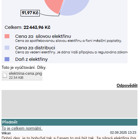
Toto je vyúčtování. Díky.
elektrina-cena.png
22.54 KiB
Odpovědět
Předmět
To je celkem normální.
02.09.2025 13:23
Wikan
Dobrý den, je to bohužel tak a časem to má být tak, že silová elektřina (na