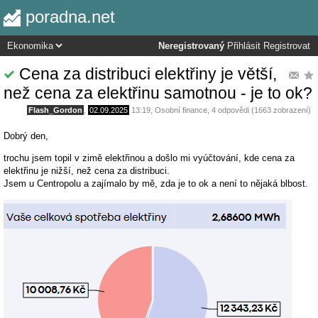
poradna.net
Neregistrovaný
Přihlásit
Registrovat
Cena za distribuci elektřiny je větší,
než cena za elektřinu samotnou - je to ok?
Flash_Gordon
,
02.09.2025
13:19
,
Osobní finance
, 4 odpovědi (1663 zobrazení)
Dobrý den,
trochu jsem topil v zimě elektřinou a došlo mi vyúčtování, kde cena za
elektřinu je nižší, než cena za distribuci.
Jsem u Centropolu a zajímalo by mě, zda je to ok a není to nějaká blbost.