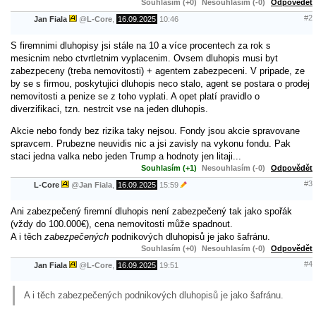
Souhlasím (+0)
Nesouhlasím (-0)
Odpovědět
#2
Jan Fiala
@
L-Core
,
16.09.2025
10:46
S firemnimi dluhopisy jsi stále na 10 a více procentech za rok s
mesicnim nebo ctvrtletnim vyplacenim. Ovsem dluhopis musi byt
zabezpeceny (treba nemovitosti) + agentem zabezpeceni. V pripade, ze
by se s firmou, poskytujici dluhopis neco stalo, agent se postara o prodej
nemovitosti a penize se z toho vyplati. A opet platí pravidlo o
diverzifikaci, tzn. nestrcit vse na jeden dluhopis.
Akcie nebo fondy bez rizika taky nejsou. Fondy jsou akcie spravovane
spravcem. Prubezne neuvidis nic a jsi zavisly na vykonu fondu. Pak
staci jedna valka nebo jeden Trump a hodnoty jen litaji...
Souhlasím (+1)
Nesouhlasím (-0)
Odpovědět
#3
L-Core
@
Jan Fiala
,
16.09.2025
15:59
Ani zabezpečený firemní dluhopis není zabezpečený tak jako spořák
(vždy do 100.000€), cena nemovitosti může spadnout.
A i těch
zabezpečených
podnikových dluhopisů je jako šafránu.
Souhlasím (+0)
Nesouhlasím (-0)
Odpovědět
#4
Jan Fiala
@
L-Core
,
16.09.2025
19:51
A i těch zabezpečených podnikových dluhopisů je jako šafránu.