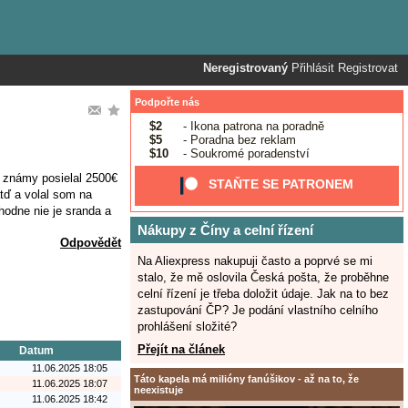
Neregistrovaný
Přihlásit
Registrovat
Podpořte nás
$2
- Ikona patrona na poradně
$5
- Poradna bez reklam
$10
- Soukromé poradenství
 známy posielal 2500€
STAŇTE SE PATRONEM
tď a volal som na
hodne nie je sranda a
Nákupy z Číny a celní řízení
Odpovědět
Na Aliexpress nakupuji často a poprvé se mi
stalo, že mě oslovila Česká pošta, že proběhne
celní řízení je třeba doložit údaje. Jak na to bez
zastupování ČP? Je podání vlastního celního
prohlášení složité?
Přejít na článek
Datum
11.06.2025 18:05
Táto kapela má milióny fanúšikov - až na to, že
11.06.2025 18:07
neexistuje
11.06.2025 18:42