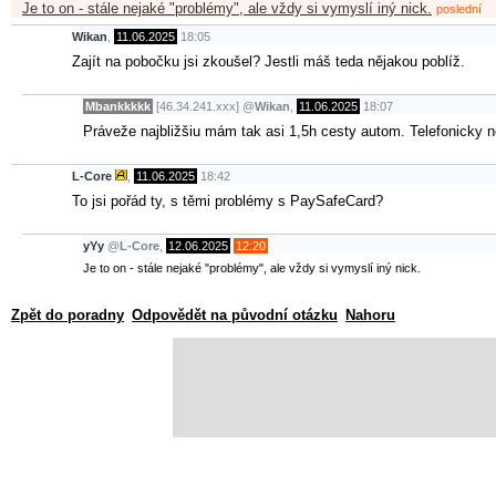
Je to on - stále nejaké "problémy", ale vždy si vymyslí iný nick.
poslední
Wikan
,
11.06.2025
18:05
Zajít na pobočku jsi zkoušel? Jestli máš teda nějakou poblíž.
Mbankkkkk
[46.34.241.xxx]
@
Wikan
,
11.06.2025
18:07
Práveže najbližšiu mám tak asi 1,5h cesty autom. Telefonicky ne
L-Core
,
11.06.2025
18:42
To jsi pořád ty, s těmi problémy s PaySafeCard?
yYy
@
L-Core
,
12.06.2025
12:20
Je to on - stále nejaké "problémy", ale vždy si vymyslí iný nick.
Zpět do poradny
Odpovědět na původní otázku
Nahoru