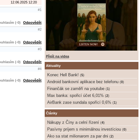
12.06.2025 12:20
#1
uhlasím (-0)
Odpovědět
#2
uhlasím (-0)
Odpovědět
#3
Přejít na videa
uhlasím (-0)
Odpovědět
Aktuality
#4
Konec Hell Bank!
(
5
)
uhlasím (-0)
Odpovědět
Android bankovní aplikace bez telefonu
(
0
)
Finančák se zaměří na youtube
(
1
)
Max banka: spořicí účet 6,01%
(
2
)
AirBank zase sundala spořící 0,6%
(
1
)
Články
Nákupy z Číny a celní řízení
(
4
)
Pasívny príjem s minimálnou investíciou
(
0
)
Ako sa stat milionarom za par dni
(
2
)