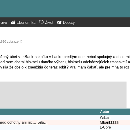
rávo
Ekonomika
Život
Debaty
(1830 zobrazení)
aložený účet v mBank nakoľko v banke predtým som nebol spokojný a dnes mi
neď som dostal blokáciu daného výberu, blokáciu odchádzajúcich transakcií a
lia že došlo k zneužitiu čo teraz robiť? Vraj mám čakať, ale pre mňa to roz
Autor
Wikan
moc ochotný ani nič... Sila…
Mbankkkkk
L-Core