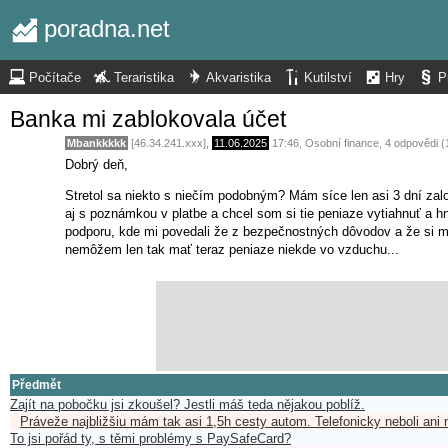
poradna.net
Počítače
Teraristika
Akvaristika
Kutilství
Hry
P
Banka mi zablokovala účet
Mbankkkkk
[46.34.241.xxx],
11.06.2025
17:46
,
Osobní finance
, 4 odpovědi 
Dobrý deň,
Stretol sa niekto s niečím podobným? Mám síce len asi 3 dní z
aj s poznámkou v platbe a chcel som si tie peniaze vytiahnuť a h
podporu, kde mi povedali že z bezpečnostných dôvodov a že si mys
nemôžem len tak mať teraz peniaze niekde vo vzduchu...
Předmět
Zajít na pobočku jsi zkoušel? Jestli máš teda nějakou poblíž.
Práveže najbližšiu mám tak asi 1,5h cesty autom. Telefonicky neboli ani 
To jsi pořád ty, s těmi problémy s PaySafeCard?