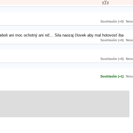
yYy
Souhlasím (+0)
Neso
boli ani moc ochotný ani nič... Sila naozaj človek aby mal hotovosť iba
Souhlasím (+0)
Neso
Souhlasím (+0)
Neso
Souhlasím (+1)
Neso