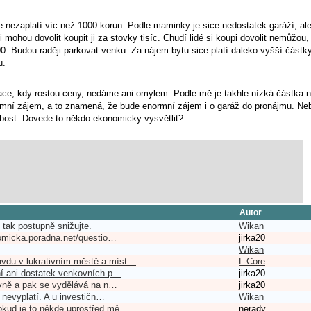
nezaplatí víc než 1000 korun. Podle maminky je sice nedostatek garáží, ale 
i mohou dovolit koupit ji za stovky tisíc. Chudí lidé si koupi dovolit nemůžou, p
00. Budou raději parkovat venku. Za nájem bytu sice platí daleko vyšší částky
u.
tuace, kdy rostou ceny, nedáme ani omylem. Podle mě je takhle nízká částka
ormní zájem, a to znamená, že bude enormní zájem i o garáž do pronájmu. Neb
lbost. Dovede to někdo ekonomicky vysvětlit?
Autor
 tak postupně snižujte.
Wikan
onomicka.poradna.net/questio…
jirka20
Wikan
avdu v lukrativním městě a míst…
L-Core
ení ani dostatek venkovních p…
jirka20
levně a pak se vydělává na n…
jirka20
o nevyplatí. A u investičn…
Wikan
okud je to někde uprostřed mě…
nerady