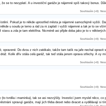
ý, že se to nevyplatí. A u investiční garáže je nájemné spíš takový bonus. Důle
Souhlasím (+0)
Neso
stění. Pokud je to někde uprostřed města je nájemné samozřejmě vyšší. Dalš
někde u soudu je terno a rád za ni zaplatí i vyšší nájemné a tak je to se vší
 stavu a zda je tam elektřina. Nicméně asi přijde doba jako je to v některýc
Souhlasím (+0)
Neso
né, opravené. Do dvou z nich zatékalo, takže tam tatík na jaře nechal opravit
dráž. Kolik dřív stála celá garáž, tak teď stála jenom oprava střechy. A vy mi
Souhlasím (+0)
Neso
Souhlasím (+0)
Neso
 (to tvrdila i maminka), tak se asi nezvýšily. Investicí jsem myslel něco, co 
aměstnání spravují garáže, mají jich třeba deset nebo dvacet a vydělávají si tí
Souhlasím (+0)
Neso