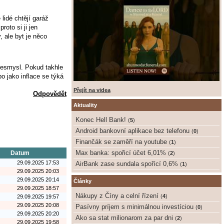
lidé chtějí garáž
roto si ji jen
, ale byt je něco
 nesmysl. Pokud takhle
o jako inflace se týká
Přejít na videa
Odpovědět
Aktuality
Konec Hell Bank!
(
5
)
Android bankovní aplikace bez telefonu
(
0
)
Finančák se zaměří na youtube
(
1
)
Max banka: spořicí účet 6,01%
Datum
(
2
)
29.09.2025 17:53
AirBank zase sundala spořící 0,6%
(
1
)
29.09.2025 20:03
29.09.2025 20:14
Články
29.09.2025 18:57
Nákupy z Číny a celní řízení
(
4
)
29.09.2025 19:57
29.09.2025 20:08
Pasívny príjem s minimálnou investíciou
(
0
)
29.09.2025 20:20
Ako sa stat milionarom za par dni
(
2
)
29.09.2025 19:58