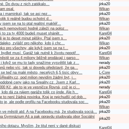
ené. Do dvou z nich zatékalo…
jirka20
tam psal.
Wikan
ila i maminka), tak se asi nez…
jirka20
kolik ti reálně budou ochotní d…
Wikan
 jsem se na to ptal realitní makléř…
jirka20
šech nemovitostí hodně záleží na poloz…
Wikan
 si to za ty 4000 budeš muset shánět…
Karel04
tě je to deset minut pěšky. Ptal jsem s…
jirka20
 daleko, zvlášť pro někoho, kdo ji chc…
Wikan
aleko pro všechny, ale když jsem se na t…
jirka20
 bydlet musí. Garáž tak nutně k životu nepotř…
Karel04
městě se za 4 miliony běžně prodávají i garso…
Wikan
a i když se mu to tady snažíme vysvětlit tak z…
nerady
onů nebo víc, tak si dovedu představit, že ga…
jirka20
 se teď na malé město, necelých 6,5 tisíc obyv…
L-Core
 SReality.cz, pod milion nevidím žádný byt, j…
jirka20
 podobné ceny jako na Sreality.cz. Jsem z Karl…
jirka20
 000 Kč, ale to je ve vesničce Rovná, což je ci…
nerady
, kdo dá za nájem garáže tolik co jinde. Ale h…
Karel04
e to není žádná novinka. Kraj je nejchudší od dob…
jirka20
to je, ale podle profilu na Facebooku studovala soc…
jirka20
Wikan
ách ve městě atd. A na Facebooku má, že studovala sociá…
jirka20
 na Gymnázium Aš a pak opravdu studovala obor Sociální
jirka20
ího dotazu. Myslím, že titul není v dané diskuzi
Karel04