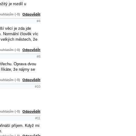
žitý je rozdíl u
uhlasím (-0)
Odpovědět
#4
í věcí je zda jde
m. Normální člověk víc
h velkých městech, že
uhlasím (-0)
Odpovědět
#8
 střechu. Oprava dvou
 říkáte, že nájmy se
uhlasím (-0)
Odpovědět
#10
uhlasím (-0)
Odpovědět
#11
přináší příjem. Když mi
m.
uhlasím (-0)
Odpovědět