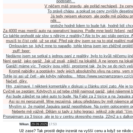
podstatn…
V něčem máš pravdu, ale pořád nechápeš, že ceny
To právě chápu, a pokud se ceny zvýšily desetin
Já tedy nejsem ekonom, ale podle mě půjdou pr
něk…
protože hodně lidem to bude fuk, hodně lidí chc
Za 4000 mas menší auto na operativní leasing. Podle mne lepší řešení, ne
Co takhle prohodit pár slov s někým z realitky? Ale to by asi stálo peníze
musíš to číst celé, už se ptal: Před pár dny jsem se na to ptal realitní m
Omlouvám se, když mne to napadlo, tohle téma jsem jen zběžně prolétl
:puff::beer:
Nedávno jsem se setkal s jednou paní z realitky, bylo to kvůli něčemu jiné
Není garáž, jako garáž. Jak už psali, záleží na lokalitě. A ne jenom na lokal
Garáží máme víc. Typicky jsou větší, prostorné tak, že by se do nich veš
Kromě nabídky a poptávky, tedy jejich absolutního vlivu na cenu, vem 
Tohle jsi asi už četl - ale kdyby náhodou... https://www.seznamzpravy.cz
Nečetl, díky.
Hm, zajímavé. I některé komentáře v diskusi u článku stojí zato. Ale je to
Cvičně se zeptám: Kdybych si od tebe chtěl najmout garáž, jaké nájemné
Asi bude záležet na jaké auto to bude. Na Fabii za 2 tisíce a na Jaguára
Asi jsi mi nerozuměl. Mne nezajímá, jakou představu by měl nájemce 
Myslím si, že majitel Jaguára garáž nepotřebuje. Na svém oploceném 
Neberte mě vážně. Dělám si tady z toho legraci, jelikož zde platí "čím
Pronajimam za 3 tisice, ale je to v centru okresniho mesta, 22m2 a s dalk
Wikan
,
29.09.2025
17:53
Už zase? Tak prostě dejte inzerát na vyšší cenu a když se nikdo 