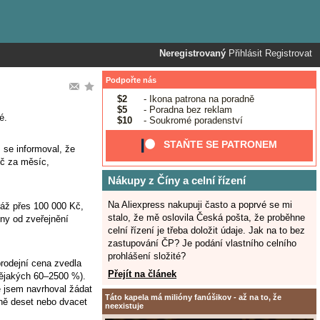
Neregistrovaný
Přihlásit
Registrovat
Podpořte nás
$2
- Ikona patrona na poradně
$5
- Poradna bez reklam
é.
$10
- Soukromé poradenství
STAŇTE SE PATRONEM
m se informoval, že
Kč za měsíc,
Nákupy z Číny a celní řízení
Na Aliexpress nakupuji často a poprvé se mi
ráž přes 100 000 Kč,
stalo, že mě oslovila Česká pošta, že proběhne
iny od zveřejnění
celní řízení je třeba doložit údaje. Jak na to bez
zastupování ČP? Je podání vlastního celního
prohlášení složité?
rodejní cena zvedla
Přejít na článek
 nějakých 60–2500 %).
e jsem navrhoval žádat
Táto kapela má milióny fanúšikov - až na to, že
dně deset nebo dvacet
neexistuje