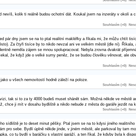
ád nevíš, kolik ti reálně budou ochotní dát. Koukal jsem na inzeráty v okolí a
Souhlasím (+0)
Neso
 pár dny jsem se na to ptal realitní makléřky a říkala mi, že můžu chtít tisí
o). Za čtyři tisíce by to nikdo nevzal ani ve velkém městě (dle ní). Říkala, a
 Evidentně neměla zájem se mnou spolupracovat. Nebyla zrovna dvakrát příje
 čekal, že když jde o velké sumy peněz, že se budou člověku věnovat, ale obvy
Souhlasím (+0)
Neso
 jako u všech nemovitostí hodně záleží na poloze.
Souhlasím (+0)
Neso
ovizi, tak si to za ty 4000 budeš muset shánět sám. Možná někde ve městě a
ž, chce ji mít v dosahu bydliště a nikdo nebude z města do garáře jezdit na
Souhlasím (+0)
Neso
 sídliště je to deset minut pěšky. Ptal jsem se na to kdysi jiného realitního 
 sám pro sebe. Bydlí úplně někde jinde, v jiném městě, ale parkoval by tam m
pka, co tu bydlí v baráčku s vlastní garáží, a ten říkal, že kdyby byla k dispo