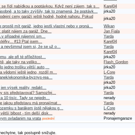
 se řídí nabídkou a poptávkou. Když není zájem, tak s…
Karel04
ásobně, a to taky zvýšily, tak to znamená, že poptávk…
jirka20
odejní ceny garáží ještě hodně, hodně nahoru. Pokud
jirka20
e prostě mít garáž, jedno jestli vlastní nebo v proná…
Wikan
ž platit nájem za garáž. Dne…
Jan Fiala
. A v případné nájemní sm…
Yarda
akléřky... #13 Ptal jsem…
Karel04
 a nevšimnul jsem si, že se už o…
Yarda
Karel04
mu, ale při té příležitost…
jirka20
itě, ale taky na veliko…
Flash_Gordon
lo jedno trošku větší auto,…
jirka20
na vědomí ještě jedno, rozdíl m…
L-Core
/clanek/ekonomika-byznys-rea…
Yarda
jirka20
 jen výsek reality, redakt…
jirka20
 by sis představoval? Samozřej…
Yarda
 za 10 tisíc. Tady se nejedn…
nerady
ale jakou představu má pronajímat…
Yarda
pozemku s barákem jistě nějakou g…
L-Core
 větší blbost - tím delší disk…
nerady
ovym ovladanim na vrata
Pronajemgaraze
poslední
nechytne, tak postupně snižujte.