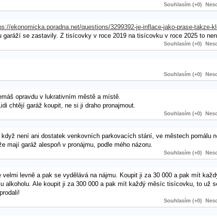
Souhlasím (+0)
Neso
ps://ekonomicka.poradna.net/questions/3299392-je-inflace-jako-prase-takze-kl
 garáží se zastavily. Z tisícovky v roce 2019 na tisícovku v roce 2025 to není
Souhlasím (+0)
Neso
Souhlasím (+0)
Neso
emáš opravdu v lukrativním městě a místě.
 chtějí garáž koupit, ne si ji draho pronajmout.
Souhlasím (+0)
Neso
to když není ani dostatek venkovních parkovacích stání, ve městech pomálu 
 že mají garáž alespoň v pronájmu, podle mého názoru.
Souhlasím (+0)
Neso
se velmi levně a pak se vydělává na nájmu. Koupit ji za 30 000 a pak mít každ
lašku alkoholu. Ale koupit ji za 300 000 a pak mít každý měsíc tisícovku, to už 
rodali!
Souhlasím (+0)
Neso