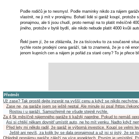
Podle rodičů je to nesmysl. Podle maminky nikdo za nájem garáže 
vlastnit, ne ji mít v pronájmu. Bohatí lidé si garáž koupí, protože s
pronajmou, ale ti jsou chudí, proto nemají na to platit měsíčně 40
jiného, protože v bytě bydlí, ale nikdo nebude platit 4000 kvůli aut
Řekl jsem jí, že se zbláznila, že za tisícovku to za současné si
rychle roste prodejní cena garáží, tak to znamená, že je o ně en
jenom kupních cen a nájem je pořád za staré ceny? To je přece b
Předmět
Už zase? Tak prostě dejte inzerát na vyšší cenu a když se nikdo nechytne,
Zase ne, na garáže jsem se ještě neptal. Ale minule jsi psal (https://ek
Rostou i u garáží. Samozřejmě ne všude stejně rychle.
Za 4,5k měsíčně nájemného garáže ti každý naprdne. Pokud to nemáš opr
Asi si chtějí někam dovnitř umístit auto, ne ho mít venku. Nadto když n
Před lety mi někdo radil, že garáž je výborná investice. Koupí se velmi 
Ještě ani nevíš, za kolik by se dala pronajmout a už jsi si jistý, že se t
Ohledně pronájmu garáže záleží na více aspektech. Prvním je umístění. P