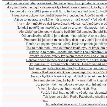
Jako promiňte mi, ale garáže elektrifikované jsou. Jsou prostorné, oprav
A vy mi říkáte, že nájmy se nezvýšily? Nějak sem si nevšiml, že by to 
Tak pokud v roce 2019 jsem si měl říct o tisícovku a teď taky (to tvrd
Investice je cokoliv, co přináší benefity v budoucnu. A pořád nevíš, 
A jsou to inzeráty z velkého města nebo z malé obce? Před pár dny
I na malém městě se dají takové najít. Ale samozřejmě jako u v
No když nevěříš ani makléřce, která by z toho měla provizi, tak
Ale vždyť garáže jsou v dosahu bydliště! Od panelového sídliš
Od panelového sídliště je to deset minut pěšky. A to je sakra
Pro staré lidi je deset minut pěšky daleko a v dešti je to d
Peníze za nájem bytu dá každý, když ho potřebuje, někde
Tak to máte teda u vás extrémně levné byty. V krajském 
Wikane je to marný. Tazatel má prostě jinou představu 
Protože některé byty v krajském městě jsou i za 20 mili
Cenově o těch bytech píšeš úplné nesmysly. Koukal jsem
Hm, tak asi už je zase trochu zdražili. Dívám se teď na
Teď jsem se ještě díval na Reality iDnes.cz a jsou tam
Jsem z Karlovarského kraje, nejlevnější byt je za 550
No a ty bydlíš v levném kraji, tak těžko najdeš někoho
To samozřejmě vím, že bydlím v nejchudším kraji, al
Jo, pardon, tak nestudovala ekonomiku. Inženýrka 
V tomhle oboru asi Ing. nebude. Spíš Mgr.
Používá titul Ing., uvádí ho všude, na reklam
Tak jsem se spletl. Podle Facebooku chodila
a…
Jsi teda dost ukecaný, drž se tématu původn