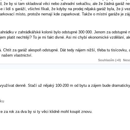
ed, že by si tam skladoval věci nebo zahradní sekačku, ale že žádná garáž nen
e i lidí s garáží, všichni říkali, že kdyby na prodej nějaká garáž byla, že ji 
parkovací místo, protože nemají kde zaparkovat. Takže o místní garáže je záj
Za zahrádku v zahrádkářské kolonii bylo odstupné 300 000. Jenom za odstupné 
m platit nechtějí? To je mi fakt divné. Asi mi chybí ekonomické vzdělání, al
 Chtít za garáž alespoň odstupné. Dát tedy nájem nižší, třeba tu tisícovku, a
 našem vlastnictví.
Souhlasím (+0)
Neso
ce využívat denně. Stačí už nějaký 100-200 m od bytu a zájem bude dramatick
čku
že za rok za dva by si ty věci klidně mohl koupit znovu.