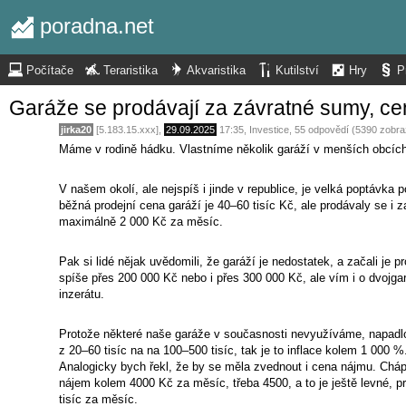
poradna.net
Počítače
Teraristika
Akvaristika
Kutilství
Hry
P
Garáže se prodávají za závratné sumy, ce
jirka20
[5.183.15.xxx],
29.09.2025
17:35
,
Investice
, 55 odpovědí (5390 zobra
Máme v rodině hádku. Vlastníme několik garáží v menších obcích, 
V našem okolí, ale nejspíš i jinde v republice, je velká poptávka
běžná prodejní cena garáží je 40–60 tisíc Kč, ale prodávaly se i 
maximálně 2 000 Kč za měsíc.
Pak si lidé nějak uvědomili, že garáží je nedostatek, a začali je
spíše přes 200 000 Kč nebo i přes 300 000 Kč, ale vím i o dvojgar
inzerátu.
Protože některé naše garáže v současnosti nevyužíváme, napadlo 
z 20–60 tisíc na na 100–500 tisíc, tak je to inflace kolem 1 000 
Analogicky bych řekl, že by se měla zvednout i cena nájmu. Chápu
nájem kolem 4000 Kč za měsíc, třeba 4500, a to je ještě levné, 
tisíc za měsíc.