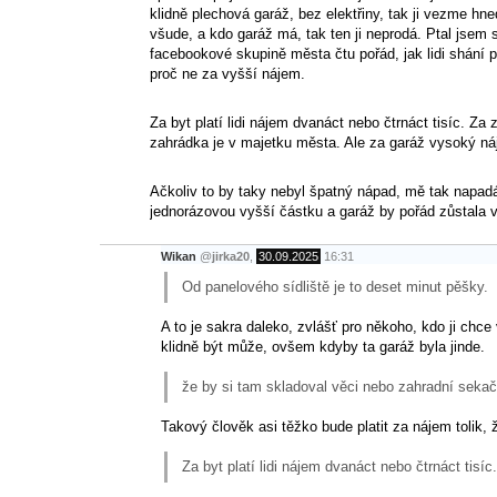
klidně plechová garáž, bez elektřiny, tak ji vezme hn
všude, a kdo garáž má, tak ten ji neprodá. Ptal jsem s
facebookové skupině města čtu pořád, jak lidi shání 
proč ne za vyšší nájem.
Za byt platí lidi nájem dvanáct nebo čtrnáct tisíc. 
zahrádka je v majetku města. Ale za garáž vysoký náje
Ačkoliv to by taky nebyl špatný nápad, mě tak napadá.
jednorázovou vyšší částku a garáž by pořád zůstala v
Wikan
@
jirka20
,
30.09.2025
16:31
Od panelového sídliště je to deset minut pěšky.
A to je sakra daleko, zvlášť pro někoho, kdo ji ch
klidně být může, ovšem kdyby ta garáž byla jinde.
že by si tam skladoval věci nebo zahradní seka
Takový člověk asi těžko bude platit za nájem tolik, 
Za byt platí lidi nájem dvanáct nebo čtrnáct tisíc.