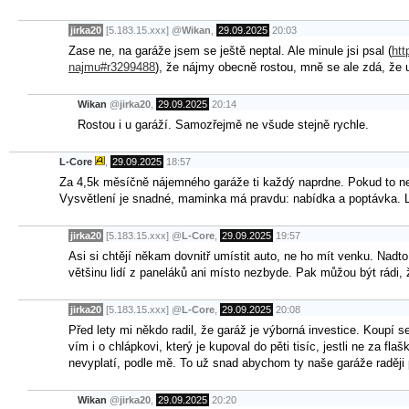
jirka20
[5.183.15.xxx]
@
Wikan
,
29.09.2025
20:03
Zase ne, na garáže jsem se ještě neptal. Ale minule jsi psal (
htt
najmu#r3299488
), že nájmy obecně rostou, mně se ale zdá, že u
Wikan
@
jirka20
,
29.09.2025
20:14
Rostou i u garáží. Samozřejmě ne všude stejně rychle.
L-Core
,
29.09.2025
18:57
Za 4,5k měsíčně nájemného garáže ti každý naprdne. Pokud to n
Vysvětlení je snadné, maminka má pravdu: nabídka a poptávka. Lidi
jirka20
[5.183.15.xxx]
@
L-Core
,
29.09.2025
19:57
Asi si chtějí někam dovnitř umístit auto, ne ho mít venku. Nad
většinu lidí z paneláků ani místo nezbyde. Pak můžou být rádi,
jirka20
[5.183.15.xxx]
@
L-Core
,
29.09.2025
20:08
Před lety mi někdo radil, že garáž je výborná investice. Koupí 
vím i o chlápkovi, který je kupoval do pěti tisíc, jestli ne za f
nevyplatí, podle mě. To už snad abychom ty naše garáže raději p
Wikan
@
jirka20
,
29.09.2025
20:20