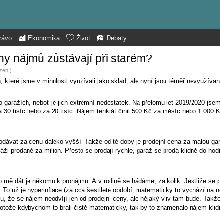
rávo
Ekonomika
Život
Debaty
ny nájmů zůstávají při starém?
zení)
které jsme v minulosti využívali jako sklad, ale nyní jsou téměř nevyužívan
 po garážích, neboť je jich extrémní nedostatek. Na přelomu let 2019/2020 jse
za 30 tisíc nebo za 20 tisíc. Nájem tenkrát činil 500 Kč za měsíc nebo 1 000 
 prodávat za cenu daleko vyšší. Takže od té doby je prodejní cena za malou ga
áži prodané za milion. Přesto se prodají rychle, garáž se prodá klidně do hod
mě dát je někomu k pronájmu. A v rodině se hádáme, za kolik. Jestliže se p
%. To už je hyperinflace (za cca šestileté období, matematicky to vychází na
, že se nájem neodvíjí jen od prodejní ceny, ale nějaký vliv tam bude. Takž
protože kdybychom to brali čistě matematicky, tak by to znamenalo nájem kli