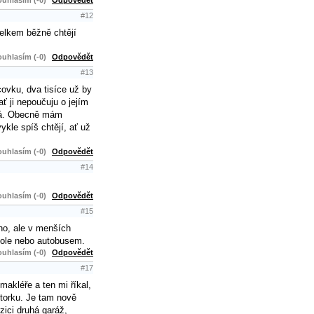
#12
 celkem běžně chtějí
uhlasím (-0)
Odpovědět
#13
covku, dva tisíce už by
ť ji nepoučuju o jejím
mná. Obecně mám
kle spíš chtějí, ať už
uhlasím (-0)
Odpovědět
#14
uhlasím (-0)
Odpovědět
#15
no, ale v menších
 kole nebo autobusem.
uhlasím (-0)
Odpovědět
#17
makléře a ten mi říkal,
otorku. Je tam nově
zici druhá garáž,