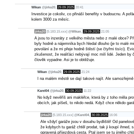
Wikan
@
jirka20
,
29.09.2025
20:41
Investice je cokoliv, co přináší benefity v budoucnu. A poř
kolem 3000 za měsíc.
jirka20
[5.183.15.xxx]
@
Wikan
,
29.09.2025
21:05
A jsou to inzeráty z velkého města nebo z malé obce? Před
byly hodně a nájemníka bych hledal dlouho (je to malé měst
povolání a že mi přeje hodně štěstí (se čtyřmi tisíci).
zkušenost, že realiťáci nebývají moc milí lidé. Jeden by
člověk vypadne. Asi je to obtěžuje.
Wikan
@
jirka20
,
29.09.2025
21:24
I na malém městě se dají takové najít. Ale samozřejmě
Karel04
@
jirka20
,
30.09.2025
11:22
No když nevěříš ani makléřce, která by z toho měla pr
obcích, jak píšeš, to nikdo nedá. Když chce někdo gará
jirka20
[5.183.15.xxx]
@
Karel04
,
30.09.2025
16:06
Ale vždyť garáže jsou v dosahu bydliště! Od panelového
že kdybych tu garáž chtěl prodat, tak ji koupí ihned,
opravená příjezdová cesta. Ptal jsem se tu jiného chlá