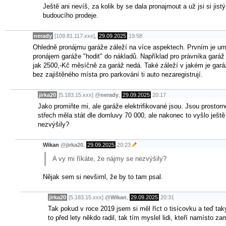
Ještě ani nevíš, za kolik by se dala pronajmout a už jsi si jist
budoucího prodeje.
nerady
[109.81.117.xxx],
29.09.2025
19:58
Ohledně pronájmu garáže záleží na více aspektech. Prvním je umí
pronájem garáže "hodit" do nákladů. Například pro právníka garáž 
jak 2500,-Kč měsíčně za garáž nedá. Také záleží v jakém je garáž
bez zajištěného místa pro parkování ti auto nezaregistrují.
jirka20
[5.183.15.xxx]
@
nerady
,
29.09.2025
20:17
Jako promiňte mi, ale garáže elektrifikované jsou. Jsou prostor
střech měla stát dle domluvy 70 000, ale nakonec to vyšlo ještě 
nezvýšily?
Wikan
@
jirka20
,
29.09.2025
20:23
A vy mi říkáte, že nájmy se nezvýšily?
Nějak sem si nevšiml, že by to tam psal.
jirka20
[5.183.15.xxx]
@
Wikan
,
29.09.2025
20:31
Tak pokud v roce 2019 jsem si měl říct o tisícovku a teď taky
to před lety někdo radil, tak tím myslel lidi, kteří namísto z