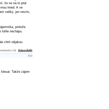
í, že se na to ptal
vezmou hned. A ve
em veliký, jen nevím,
nájemníka, protože
e tohle nechápu.
le chtít nějakou
uhlasím (-0)
Odpovědět
#18
y klesat. Takže zájem