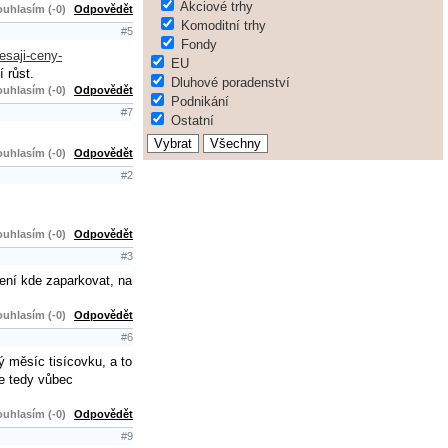
Akciové trhy
uhlasím (-0)
Odpovědět
Komoditní trhy
#5
Fondy
esaji-ceny-
EU
 růst.
Dluhové poradenství
uhlasím (-0)
Odpovědět
Podnikání
#7
Ostatní
uhlasím (-0)
Odpovědět
#2
uhlasím (-0)
Odpovědět
#3
není kde zaparkovat, na
uhlasím (-0)
Odpovědět
#6
ý měsíc tisícovku, a to
se tedy vůbec
uhlasím (-0)
Odpovědět
#9