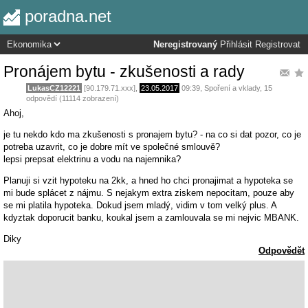
poradna.net
Neregistrovaný
Přihlásit
Registrovat
Pronájem bytu - zkušenosti a rady
LukasCZ12221
[90.179.71.xxx],
23.05.2017
09:39
,
Spoření a vklady
, 15
odpovědí (11114 zobrazení)
Ahoj,
je tu nekdo kdo ma zkušenosti s pronajem bytu? - na co si dat pozor, co je
potreba uzavrit, co je dobre mít ve společné smlouvě?
lepsi prepsat elektrinu a vodu na najemnika?
Planuji si vzit hypoteku na 2kk, a hned ho chci pronajimat a hypoteka se
mi bude splácet z nájmu. S nejakym extra ziskem nepocitam, pouze aby
se mi platila hypoteka. Dokud jsem mladý, vidim v tom velký plus. A
kdyztak doporucit banku, koukal jsem a zamlouvala se mi nejvic MBANK.
Diky
Odpovědět