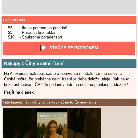
Podpořte nás
$2
- Ikona patrona na poradně
$5
- Poradna bez reklam
$10
- Soukromé poradenství
STAŇTE SE PATRONEM
Nákupy z Číny a celní řízení
Na Aliexpress nakupuji často a poprvé se mi stalo, že mě oslovila
Česká pošta, že proběhne celní řízení je třeba doložit údaje. Jak na to
bez zastupování ČP? Je podání vlastního celního prohlášení složité?
Přejít na článek
Táto kapela má milióny fanúšikov - až na to, že neexistuje