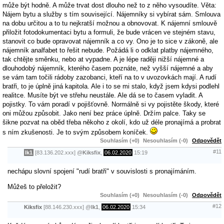
může být hodně. A může trvat dost dlouho než to z něho vysoudíte. Věta:
Nájem bytu a služby s tím související. Nájemníky si vybírat sám. Smlouva
na dobu určitou a to tu nejkratší možnou a obnovovat. K nájemní smlouvě
přiložit fotodokumentaci bytu a formuli, že bude vrácen ve stejném stavu,
stanovit co bude opravovat nájemník a co vy. Ono je to sice v zákoně, ale
nájemník analfabet to řešit nebude. Požádá li o odklat platby nájemného,
tak chtějte směnku, nebo at vypadne. A je lépe raději nižší nájemné a
dlouhodobý nájemník, kterého časem poznáte, než vyšší nájemné a aby
se vám tam točili rádoby zazobanci, kteří na to v uvozovkách mají. A rudí
bratři, to je úplně jiná kapitola. Ale i to se mi stalo, když jsem kdysi podlehl
realitce. Musíte být ve střehu neustále. Ale dá se to časem vyladit. A
pojistky. To vám poradí v pojišťovně. Normálně si vy pojistěte škody, které
oni můžou způsobit. Jako není bez práce úplně. Držím palce. Taky se
šikne pozvat na oběd třeba někoho z okolí, kdo už déle pronajímá a probrat
s ním zkušenosti. Je to svým způsobem koníček.
Souhlasím (+0)
Nesouhlasím (-0)
Odpovědět
#11
lk1
[83.136.202.xxx]
@
Kiksfix
,
06.02.2020
15:19
nechápu slovní spojení "rudí bratři" v souvislosti s pronajímáním.
Můžeš to přeložit?
Souhlasím (+0)
Nesouhlasím (-0)
Odpovědět
#12
Kiksfix
[88.146.230.xxx]
@
lk1
,
06.02.2020
15:34