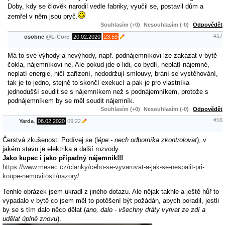
Doby, kdy se člověk narodil vedle fabriky, vyučil se, postavil dům a
zemřel v něm jsou pryč.
Souhlasím (+0)
Nesouhlasím (-0)
Odpovědět
#17
osobne
@
L-Core
,
20.02.2020
23:59
Má to své výhody a nevýhody, např. podnájemníkovi lze zakázat v bytě
čokla, nájemníkovi ne. Ale pokud jde o lidi, co bydlí, neplatí nájemné,
neplatí energie, ničí zařízení, nedodržují smlouvy, brání se vystěhování,
tak je to jedno, stejně to skončí exekucí a pak je pro vlastníka
jednodušší soudit se s nájemníkem než s podnájemníkem, protože s
podnájemníkem by se měl soudit nájemník.
Souhlasím (+0)
Nesouhlasím (-0)
Odpovědět
#16
Yarda
,
08.02.2020
09:22
Čerstvá zkušenost: Podívej se (l
épe - nech odborníka zkontrolovat
), v
jakém stavu je elektrika a další rozvody.
Jako kupec i jako případný nájemník!!!
https://www.mesec.cz/clanky/ceho-se-vyvarovat-a-jak-se-nespalit-pri-
koupe-nemovitosti/nazory/
Tenhle obrázek jsem ukradl z jiného dotazu. Ale nějak takhle a ještě hůř to
vypadalo v bytě co jsem měl to potěšení být požádán, abych poradil, jestli
by se s tím dalo něco dělat (
ano, dalo - všechny dráty vyrvat ze zdí a
udělat úplně znovu
).