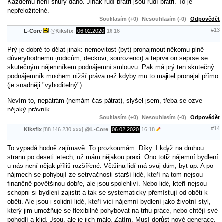
Každému není shůry dáno. Jinak rudí bratři jsou rudí bratři. To je
nepřeložitelné.
Souhlasím (+0)
Nesouhlasím (-0)
Odpovědět
#13
L-Core
@
Kiksfix
,
06.02.2020
16:16
Prý je dobré to dělat jinak: nemovitost (byt) pronajmout někomu plně
důvěryhodnému (rodičům, děckovi, sourozenci) a teprve on sepíše se
skutečným nájemníkem podnájemní smlouvu. Pak má prý ten skutečný
podnájemník mnohem nižší práva než kdyby mu to majitel pronajal přímo
(je snadněji "vyhoditelný").
Nevím to, nepátrám (nemám čas pátrat), slyšel jsem, třeba se ozve
nějaký právník..
Souhlasím (+0)
Nesouhlasím (-0)
Odpovědět
#14
Kiksfix
[88.146.230.xxx]
@
L-Core
,
06.02.2020
16:18
To vypadá hodně zajímavě. To prozkoumám. Díky. I když na druhou
stranu po deseti letech, už mám nějakou praxi. Ono totiž nájemní bydlení
u nás není nějak příliš rozšířené. Většina lidí má svůj dům, byt ap. A po
nájmech se pohybují ze setrvačnosti starší lidé, kteří na tom nejsou
finančně povětšinou dobře, ale jsou spolehliví. Nebo lidé, kteří nejsou
schopni si bydlení zajistit a tak se systematicky přemísťují od oběti k
oběti. Ale jsou i solidní lidé, kteří vidí nájemní bydlení jako životní styl,
který jim umožňuje se flexibilně pohybovat na trhu práce, nebo chtějí své
pohodlí a klid. Jsou, ale je jich málo. Zatím. Musí dorůst nové generace.