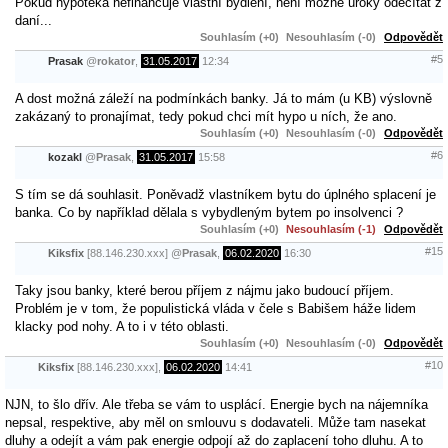
Pokud hypotéka nefinancuje vlastní bydlení, není možné úroky odečítat z
daní...
Souhlasím (+0)
Nesouhlasím (-0)
Odpovědět
#5
Prasak
@
rokator
,
31.05.2017
12:34
A dost možná záleží na podmínkách banky. Já to mám (u KB) výslovně
zakázaný to pronajímat, tedy pokud chci mít hypo u ních, že ano.
Souhlasím (+0)
Nesouhlasím (-0)
Odpovědět
#6
kozakl
@
Prasak
,
31.05.2017
15:58
S tím se dá souhlasit. Poněvadž vlastníkem bytu do úplného splacení je
banka. Co by například dělala s vybydleným bytem po insolvenci ?
Souhlasím (+0)
Nesouhlasím (-1)
Odpovědět
#15
Kiksfix
[88.146.230.xxx]
@
Prasak
,
06.02.2020
16:30
Taky jsou banky, které berou příjem z nájmu jako budoucí příjem.
Problém je v tom, že populistická vláda v čele s Babišem háže lidem
klacky pod nohy. A to i v této oblasti.
Souhlasím (+0)
Nesouhlasím (-0)
Odpovědět
#10
Kiksfix
[88.146.230.xxx],
06.02.2020
14:41
NJN, to šlo dřív. Ale třeba se vám to usplácí. Energie bych na nájemníka
nepsal, respektive, aby měl on smlouvu s dodavateli. Může tam nasekat
dluhy a odejít a vám pak energie odpojí až do zaplacení toho dluhu. A to