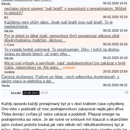
06.02.2020 14:41
Kiksfix
nechápu slovní spojení "rudí bratři" v souvislosti s pronajímáním. Můžeš
to přeložit?
06.02.2020 15:19
lk1
Každému není shůry dáno. Jinak rudí bratři jsou rudí bratři. To je
nepřeložitelné.
06.02.2020 15:34
Kiksfix
Prý je dobré to dělat jinak: nemovitost (byt) pronajmout někomu plně
důvěryhodnému (rodičům, děckovi…
06.02.2020 16:16
L-Core
To vypadá hodně zajímavě. To prozkoumám. Díky. I když na druhou
stranu po deseti letech, už mám něja…
06.02.2020 16:18
Kiksfix
Má to své výhody a nevýhody, např. podnájemníkovi lze zakázat v bytě
čokla, nájemníkovi ne. Ale poku…
poslední
20.02.2020 23:59
osobne
Čerstvá zkušenost: Podívej se (lépe - nech odborníka zkontrolovat), v
jakém stavu je elektrika a dal…
08.02.2020 09:22
Yarda
#1
kozakl
,
23.05.2017
10:07
Každý,opravdu každý pronajímaný byt je v dost krátkém čase vybydlený.
Ono toho v podstatě už moc podnájemníkovi zakazovat nejde,jako dříve.
Třeba domácí zvířata již nelze zakázat a podobně. Přepsat energie na
podnájemníka asi nelze. Je ale nutné ve smlouvě mít klauzuli o okamžitém
jejím zrušení,protože koukat,jak vám někdo ničí několikamilionový byt je
hrůza. Nám stála opětovná rekonstrukce pronajatého bytu starého málo let