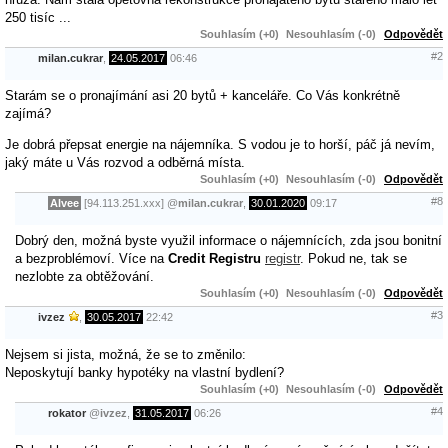
250 tisíc ...
Souhlasím (+0)
Nesouhlasím (-0)
Odpovědět
#2
milan.cukrar
,
24.05.2017
06:46
Starám se o pronajímání asi 20 bytů + kanceláře. Co Vás konkrétně
zajímá?
Je dobrá přepsat energie na nájemníka. S vodou je to horší, páč já nevím,
jaký máte u Vás rozvod a odběrná místa.
Souhlasím (+0)
Nesouhlasím (-0)
Odpovědět
#8
Alvee
[94.113.251.xxx]
@
milan.cukrar
,
30.01.2020
09:17
Dobrý den, možná byste využil informace o nájemnících, zda jsou bonitní
a bezproblémoví. Více na
Credit Registru
registr
. Pokud ne, tak se
nezlobte za obtěžování.
Souhlasím (+0)
Nesouhlasím (-0)
Odpovědět
#3
ivzez
,
30.05.2017
22:42
Nejsem si jista, možná, že se to změnilo:
Neposkytují banky hypotéky na vlastní bydlení?
Souhlasím (+0)
Nesouhlasím (-0)
Odpovědět
#4
rokator
@
ivzez
,
31.05.2017
06:26