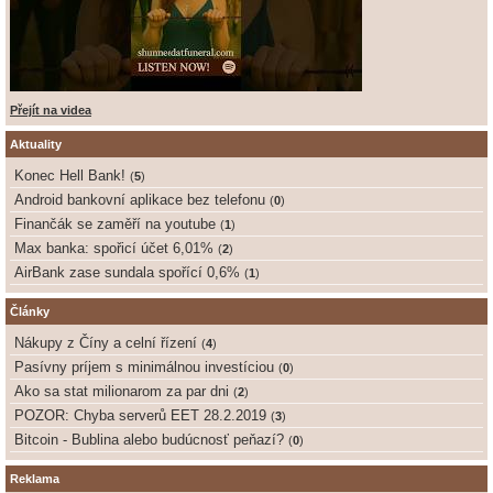
Přejít na videa
Aktuality
Konec Hell Bank!
(
5
)
Android bankovní aplikace bez telefonu
(
0
)
Finančák se zaměří na youtube
(
1
)
Max banka: spořicí účet 6,01%
(
2
)
AirBank zase sundala spořící 0,6%
(
1
)
Články
Nákupy z Číny a celní řízení
(
4
)
Pasívny príjem s minimálnou investíciou
(
0
)
Ako sa stat milionarom za par dni
(
2
)
POZOR: Chyba serverů EET 28.2.2019
(
3
)
Bitcoin - Bublina alebo budúcnosť peňazí?
(
0
)
Reklama