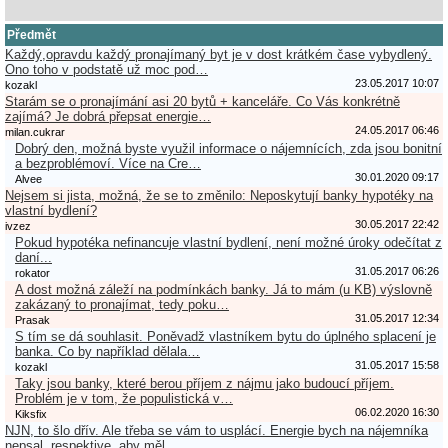
Předmět
Každý,opravdu každý pronajímaný byt je v dost krátkém čase vybydlený.
Ono toho v podstatě už moc pod…
23.05.2017 10:07
kozakl
Starám se o pronajímání asi 20 bytů + kanceláře. Co Vás konkrétně
zajímá? Je dobrá přepsat energie…
24.05.2017 06:46
milan.cukrar
Dobrý den, možná byste využil informace o nájemnících, zda jsou bonitní
a bezproblémoví. Více na Cre…
30.01.2020 09:17
Alvee
Nejsem si jista, možná, že se to změnilo: Neposkytují banky hypotéky na
vlastní bydlení?
30.05.2017 22:42
ivzez
Pokud hypotéka nefinancuje vlastní bydlení, není možné úroky odečítat z
daní...
31.05.2017 06:26
rokator
A dost možná záleží na podmínkách banky. Já to mám (u KB) výslovně
zakázaný to pronajímat, tedy poku…
31.05.2017 12:34
Prasak
S tím se dá souhlasit. Poněvadž vlastníkem bytu do úplného splacení je
banka. Co by například dělala…
31.05.2017 15:58
kozakl
Taky jsou banky, které berou příjem z nájmu jako budoucí příjem.
Problém je v tom, že populistická v…
06.02.2020 16:30
Kiksfix
NJN, to šlo dřív. Ale třeba se vám to usplácí. Energie bych na nájemníka
nepsal, respektive, aby měl…