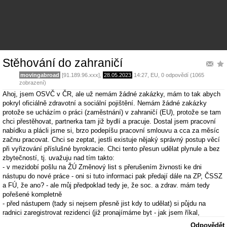
Stěhování do zahraničí
movingabroad
[91.189.96.xxx],
28.05.2023
14:27
,
EU
, 0 odpovědí (1065
zobrazení)
Ahoj, jsem OSVČ v ČR, ale už nemám žádné zakázky, mám to tak abych
pokryl oficiálně zdravotní a sociální pojištění. Nemám žádné zakázky
protože se ucházím o práci (zaměstnání) v zahraničí (EU), protože se tam
chci přestěhovat, partnerka tam již bydlí a pracuje. Dostal jsem pracovní
nabídku a plácli jsme si, brzo podepíšu pracovní smlouvu a cca za měsíc
začnu pracovat. Chci se zeptat, jestli existuje nějaký správný postup věcí
při vyřizování příslušné byrokracie. Chci tento přesun udělat plynule a bez
zbytečností, tj. uvažuju nad tím takto:
- v mezidobí pošlu na ŽÚ Změnový list s přerušením živnosti ke dni
nástupu do nové práce - oni si tuto informaci pak předají dále na ZP, ČSSZ
a FÚ, že ano? - ale můj předpoklad tedy je, že soc. a zdrav. mám tedy
pořešené kompletně
- před nástupem (tady si nejsem přesně jist kdy to udělat) si půjdu na
radnici zaregistrovat rezidenci (již pronajímáme byt - jak jsem říkal,
partnerka zde již žije), vzhledem k čemuž mi v cílové zemi vznikne
Odpovědět