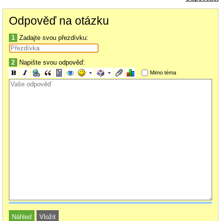
povinnost obstarat si zdejší zdravotní pojištění - to znamená, že navzdory
předchozímu bodu budu muset tuto skutečnost zvlášť řešit s mou ZP?
Odpověď na otázku
A moje představa je taková, že pokud toto udělám, mám pokryto vše, co
potřebuju. Vše je v rámci EU. Budu moc rád, kdyby mě někdo případně
1
Zadajte svou přezdívku:
doplnil, přidal nějaké uporoznění nebo poukázal na chyby v tomto přístupu,
protože tyto věci mi jdou nějak přes hlavu..
2
Napište svou odpověď:
Díky moc!
Mimo téma