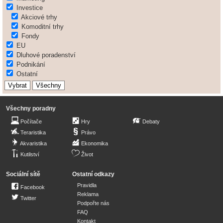
Investice
Akciové trhy
Komoditní trhy
Fondy
EU
Dluhové poradenství
Podnikání
Ostatní
Všechny poradny
Počítače
Hry
Debaty
Teraristika
Právo
Akvaristika
Ekonomika
Kutilství
Život
Sociální sítě
Ostatní odkazy
Pravidla
Facebook
Reklama
Twitter
Podpořte nás
FAQ
Kontakt