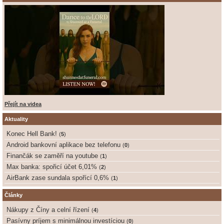
Přejít na videa
Aktuality
Konec Hell Bank!
(
5
)
Android bankovní aplikace bez telefonu
(
0
)
Finančák se zaměří na youtube
(
1
)
Max banka: spořicí účet 6,01%
(
2
)
AirBank zase sundala spořící 0,6%
(
1
)
Články
Nákupy z Číny a celní řízení
(
4
)
Pasívny príjem s minimálnou investíciou
(
0
)