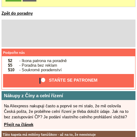
Zpět do poradny
Podpořte nás
$2
- Ikona patrona na poradně
$5
- Poradna bez reklam
$10
- Soukromé poradenství
STAŇTE SE PATRONEM
Nákupy z Číny a celní řízení
Na Aliexpress nakupuji často a poprvé se mi stalo, že mě oslovila
Česká pošta, že proběhne celní řízení je třeba doložit údaje. Jak na to
bez zastupování ČP? Je podání vlastního celního prohlášení složité?
Přejít na článek
Táto kapela má milióny fanúšikov - až na to, že neexistuje