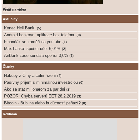
Přejít na videa
Aktuality
Konec Hell Bank!
(
5
)
Android bankovní aplikace bez telefonu
(
0
)
Finančák se zaměří na youtube
(
1
)
Max banka: spořicí účet 6,01%
(
2
)
AirBank zase sundala spořící 0,6%
(
1
)
Články
Nákupy z Číny a celní řízení
(
4
)
Pasívny príjem s minimálnou investíciou
(
0
)
Ako sa stat milionarom za par dni
(
2
)
POZOR: Chyba serverů EET 28.2.2019
(
3
)
Bitcoin - Bublina alebo budúcnosť peňazí?
(
0
)
Reklama