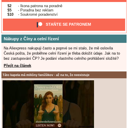
$2
- Ikona patrona na poradně
$5
- Poradna bez reklam
$10
- Soukromé poradenství
STAŇTE SE PATRONEM
Nákupy z Číny a celní řízení
Na Aliexpress nakupuji často a poprvé se mi stalo, že mě oslovila
Česká pošta, že proběhne celní řízení je třeba doložit údaje. Jak na to
bez zastupování ČP? Je podání vlastního celního prohlášení složité?
Přejít na článek
Táto kapela má milióny fanúšikov - až na to, že neexistuje