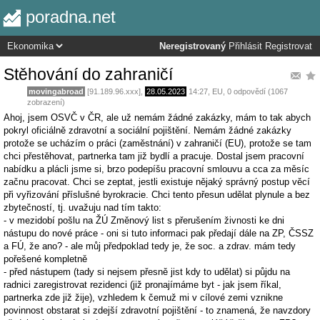
poradna.net
Neregistrovaný
Přihlásit
Registrovat
Stěhování do zahraničí
movingabroad
[91.189.96.xxx],
28.05.2023
14:27
,
EU
, 0 odpovědí (1067
zobrazení)
Ahoj, jsem OSVČ v ČR, ale už nemám žádné zakázky, mám to tak abych
pokryl oficiálně zdravotní a sociální pojištění. Nemám žádné zakázky
protože se ucházím o práci (zaměstnání) v zahraničí (EU), protože se tam
chci přestěhovat, partnerka tam již bydlí a pracuje. Dostal jsem pracovní
nabídku a plácli jsme si, brzo podepíšu pracovní smlouvu a cca za měsíc
začnu pracovat. Chci se zeptat, jestli existuje nějaký správný postup věcí
při vyřizování příslušné byrokracie. Chci tento přesun udělat plynule a bez
zbytečností, tj. uvažuju nad tím takto:
- v mezidobí pošlu na ŽÚ Změnový list s přerušením živnosti ke dni
nástupu do nové práce - oni si tuto informaci pak předají dále na ZP, ČSSZ
a FÚ, že ano? - ale můj předpoklad tedy je, že soc. a zdrav. mám tedy
pořešené kompletně
- před nástupem (tady si nejsem přesně jist kdy to udělat) si půjdu na
radnici zaregistrovat rezidenci (již pronajímáme byt - jak jsem říkal,
partnerka zde již žije), vzhledem k čemuž mi v cílové zemi vznikne
povinnost obstarat si zdejší zdravotní pojištění - to znamená, že navzdory