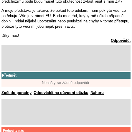
předchozímu bodu budu muset tuto skutečnost zvlášť řešit s mou ZP?
A moje představa je taková, že pokud toto udělám, mám pokryto vše, co
potřebuju. Vše je v rámci EU. Budu moc rád, kdyby mě někdo případně
doplnil, přidal nějaké uporoznění nebo poukázal na chyby v tomto přístupu,
protože tyto věci mi jdou nějak přes hlavu..
Díky moc!
Odpovědět
Předmět
Nenašly se žádné odpovědi.
Zpět do poradny
Odpovědět na původní otázku
Nahoru
Podpořte nás