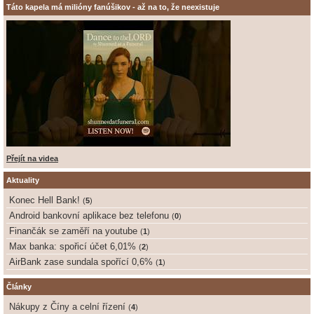
Táto kapela má milióny fanúšikov - až na to, že neexistuje
Přejít na videa
Aktuality
Konec Hell Bank!
(
5
)
Android bankovní aplikace bez telefonu
(
0
)
Finančák se zaměří na youtube
(
1
)
Max banka: spořicí účet 6,01%
(
2
)
AirBank zase sundala spořící 0,6%
(
1
)
Články
Nákupy z Číny a celní řízení
(
4
)