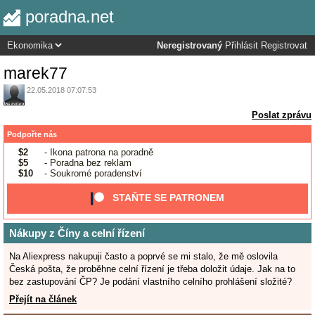
poradna.net
Neregistrovaný
Přihlásit
Registrovat
marek77
22.05.2018 07:07:53
Poslat zprávu
Podpořte nás
$2
- Ikona patrona na poradně
$5
- Poradna bez reklam
$10
- Soukromé poradenství
STAŇTE SE PATRONEM
Nákupy z Číny a celní řízení
Na Aliexpress nakupuji často a poprvé se mi stalo, že mě oslovila
Česká pošta, že proběhne celní řízení je třeba doložit údaje. Jak na to
bez zastupování ČP? Je podání vlastního celního prohlášení složité?
Přejít na článek