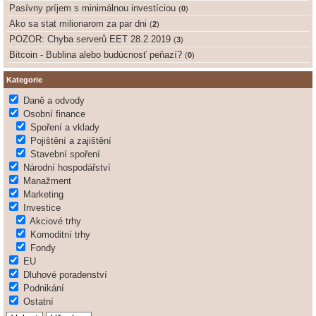
Pasívny príjem s minimálnou investíciou
(
0
)
Ako sa stat milionarom za par dni
(
2
)
POZOR: Chyba serverů EET 28.2.2019
(
3
)
Bitcoin - Bublina alebo budúcnosť peňazí?
(
0
)
Kategorie
Daně a odvody
Osobní finance
Spoření a vklady
Pojištění a zajištění
Stavební spoření
Národní hospodářství
Manažment
Marketing
Investice
Akciové trhy
Komoditní trhy
Fondy
EU
Dluhové poradenství
Podnikání
Ostatní