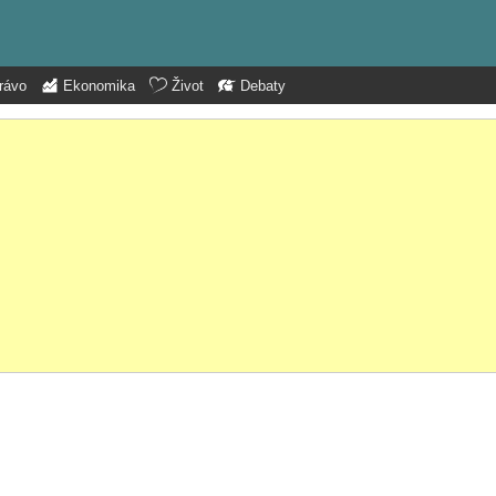
rávo
Ekonomika
Život
Debaty