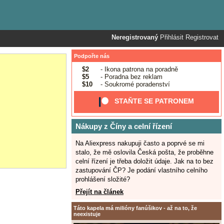
Neregistrovaný
Přihlásit
Registrovat
Podpořte nás
$2
- Ikona patrona na poradně
$5
- Poradna bez reklam
$10
- Soukromé poradenství
STAŇTE SE PATRONEM
Nákupy z Číny a celní řízení
Na Aliexpress nakupuji často a poprvé se mi
stalo, že mě oslovila Česká pošta, že proběhne
celní řízení je třeba doložit údaje. Jak na to bez
zastupování ČP? Je podání vlastního celního
prohlášení složité?
Přejít na článek
Táto kapela má milióny fanúšikov - až na to, že
neexistuje