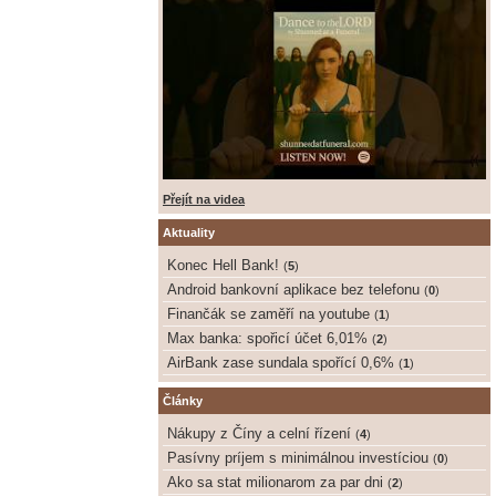
Přejít na videa
Aktuality
Konec Hell Bank!
(
5
)
Android bankovní aplikace bez telefonu
(
0
)
Finančák se zaměří na youtube
(
1
)
Max banka: spořicí účet 6,01%
(
2
)
AirBank zase sundala spořící 0,6%
(
1
)
Články
Nákupy z Číny a celní řízení
(
4
)
Pasívny príjem s minimálnou investíciou
(
0
)
Ako sa stat milionarom za par dni
(
2
)