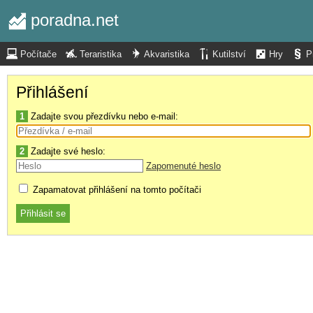
poradna.net
Počítače
Teraristika
Akvaristika
Kutilství
Hry
P
Přihlášení
1
Zadajte svou přezdívku nebo e-mail:
2
Zadajte své heslo:
Zapomenuté heslo
Zapamatovat přihlášení na tomto počítači