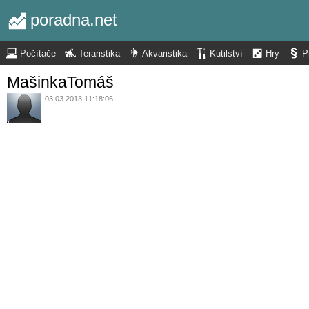
poradna.net
Počítače
Teraristika
Akvaristika
Kutilství
Hry
P
MašinkaTomáš
03.03.2013 11:18:06