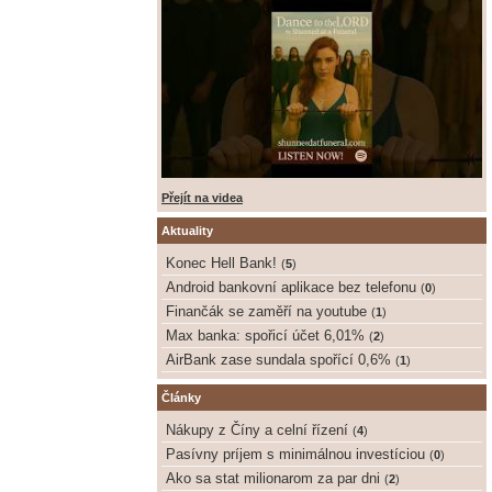
Přejít na videa
Aktuality
Konec Hell Bank!
(
5
)
Android bankovní aplikace bez telefonu
(
0
)
Finančák se zaměří na youtube
(
1
)
Max banka: spořicí účet 6,01%
(
2
)
AirBank zase sundala spořící 0,6%
(
1
)
Články
Nákupy z Číny a celní řízení
(
4
)
Pasívny príjem s minimálnou investíciou
(
0
)
Ako sa stat milionarom za par dni
(
2
)