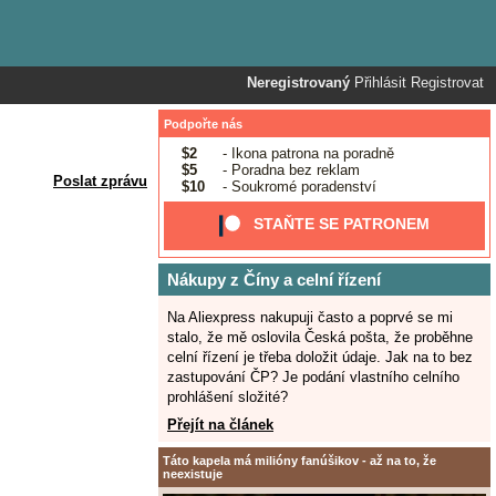
Neregistrovaný
Přihlásit
Registrovat
Podpořte nás
$2
- Ikona patrona na poradně
$5
- Poradna bez reklam
Poslat zprávu
$10
- Soukromé poradenství
STAŇTE SE PATRONEM
Nákupy z Číny a celní řízení
Na Aliexpress nakupuji často a poprvé se mi
stalo, že mě oslovila Česká pošta, že proběhne
celní řízení je třeba doložit údaje. Jak na to bez
zastupování ČP? Je podání vlastního celního
prohlášení složité?
Přejít na článek
Táto kapela má milióny fanúšikov - až na to, že
neexistuje