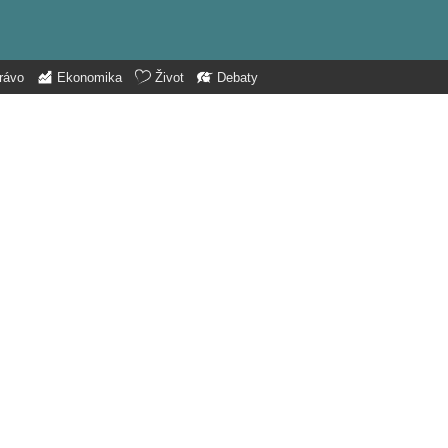
rávo
Ekonomika
Život
Debaty