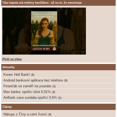
Táto kapela má milióny fanúšikov - až na to, že neexistuje
Přejít na videa
Aktuality
Konec Hell Bank!
(
5
)
Android bankovní aplikace bez telefonu
(
0
)
Finančák se zaměří na youtube
(
1
)
Max banka: spořicí účet 6,01%
(
2
)
AirBank zase sundala spořící 0,6%
(
1
)
Články
Nákupy z Číny a celní řízení
(
4
)