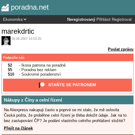
poradna.net
Neregistrovaný
Přihlásit
Registrovat
marekdrtic
26.06.2007 14:53:20
Poslat zprávu
Podpořte nás
$2
- Ikona patrona na poradně
$5
- Poradna bez reklam
$10
- Soukromé poradenství
STAŇTE SE PATRONEM
Nákupy z Číny a celní řízení
Na Aliexpress nakupuji často a poprvé se mi stalo, že mě oslovila
Česká pošta, že proběhne celní řízení je třeba doložit údaje. Jak na to
bez zastupování ČP? Je podání vlastního celního prohlášení složité?
Přejít na článek