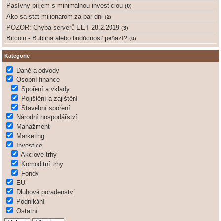
Pasívny príjem s minimálnou investíciou
(
0
)
Ako sa stat milionarom za par dni
(
2
)
POZOR: Chyba serverů EET 28.2.2019
(
3
)
Bitcoin - Bublina alebo budúcnosť peňazí?
(
0
)
Kategorie
Daně a odvody
Osobní finance
Spoření a vklady
Pojištění a zajištění
Stavební spoření
Národní hospodářství
Manažment
Marketing
Investice
Akciové trhy
Komoditní trhy
Fondy
EU
Dluhové poradenství
Podnikání
Ostatní