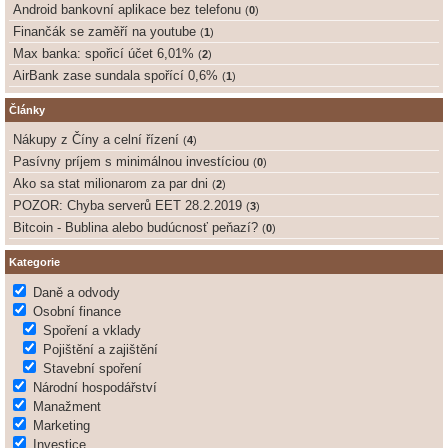
Android bankovní aplikace bez telefonu
(
0
)
Finančák se zaměří na youtube
(
1
)
Max banka: spořicí účet 6,01%
(
2
)
AirBank zase sundala spořící 0,6%
(
1
)
Články
Nákupy z Číny a celní řízení
(
4
)
Pasívny príjem s minimálnou investíciou
(
0
)
Ako sa stat milionarom za par dni
(
2
)
POZOR: Chyba serverů EET 28.2.2019
(
3
)
Bitcoin - Bublina alebo budúcnosť peňazí?
(
0
)
Kategorie
Daně a odvody
Osobní finance
Spoření a vklady
Pojištění a zajištění
Stavební spoření
Národní hospodářství
Manažment
Marketing
Investice