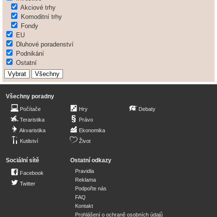
Akciové trhy
Komoditní trhy
Fondy
EU
Dluhové poradenství
Podnikání
Ostatní
Všechny poradny
Počítače
Hry
Debaty
Teraristika
Právo
Akvaristika
Ekonomika
Kutilství
Život
Sociální sítě
Ostatní odkazy
Pravidla
Facebook
Reklama
Twitter
Podpořte nás
FAQ
Kontakt
Prohlášení o ochraně osobních údajů