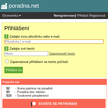
poradna.net
Neregistrovaný
Přihlásit
Registrovat
Přihlášení
1
Zadajte svou přezdívku nebo e-mail:
2
Zadajte své heslo:
Zapomenuté heslo
Zapamatovat přihlášení na tomto počítači
Podpořte nás
$2
- Ikona patrona na poradně
$5
- Poradna bez reklam
$10
- Soukromé poradenství
STAŇTE SE PATRONEM