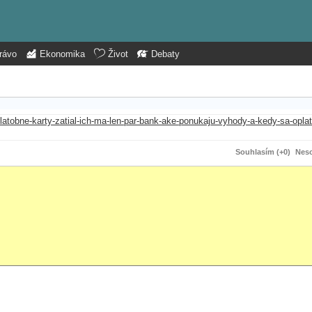
rávo
Ekonomika
Život
Debaty
latobne-karty-zatial-ich-ma-len-par-bank-ake-ponukaju-vyhody-a-kedy-sa-oplat
Souhlasím (+0)
Neso