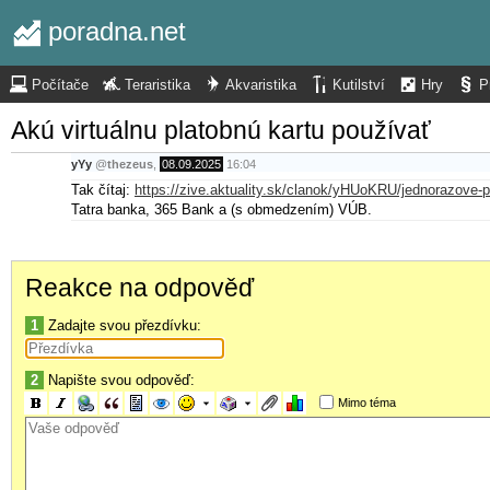
poradna.net
Počítače
Teraristika
Akvaristika
Kutilství
Hry
P
Akú virtuálnu platobnú kartu používať
yYy
@
thezeus
,
08.09.2025
16:04
Tak čítaj:
https://zive.aktuality.sk/clanok/yHUoKRU/jednorazove-p
Tatra banka, 365 Bank a (s obmedzením) VÚB.
Reakce na odpověď
1
Zadajte svou přezdívku:
2
Napište svou odpověď:
Mimo téma