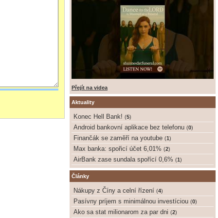
Přejít na videa
Aktuality
Konec Hell Bank!
(
5
)
Android bankovní aplikace bez telefonu
(
0
)
Finančák se zaměří na youtube
(
1
)
Max banka: spořicí účet 6,01%
(
2
)
AirBank zase sundala spořící 0,6%
(
1
)
Články
Nákupy z Číny a celní řízení
(
4
)
Pasívny príjem s minimálnou investíciou
(
0
)
Ako sa stat milionarom za par dni
(
2
)