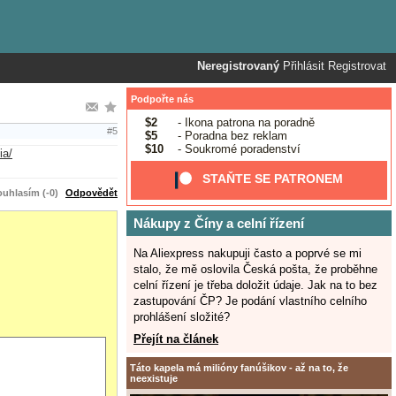
Neregistrovaný
Přihlásit
Registrovat
Podpořte nás
$2
- Ikona patrona na poradně
#5
$5
- Poradna bez reklam
$10
- Soukromé poradenství
ia/
STAŇTE SE PATRONEM
uhlasím (-0)
Odpovědět
Nákupy z Číny a celní řízení
Na Aliexpress nakupuji často a poprvé se mi
stalo, že mě oslovila Česká pošta, že proběhne
celní řízení je třeba doložit údaje. Jak na to bez
zastupování ČP? Je podání vlastního celního
prohlášení složité?
Přejít na článek
Táto kapela má milióny fanúšikov - až na to, že
neexistuje