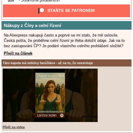
$10
- Soukromé poradenství
STAŇTE SE PATRONEM
Nákupy z Číny a celní řízení
Na Aliexpress nakupuji často a poprvé se mi stalo, že mě oslovila
Česká pošta, že proběhne celní řízení je třeba doložit údaje. Jak na to
bez zastupování ČP? Je podání vlastního celního prohlášení složité?
Přejít na článek
Táto kapela má milióny fanúšikov - až na to, že neexistuje
Přejít na videa