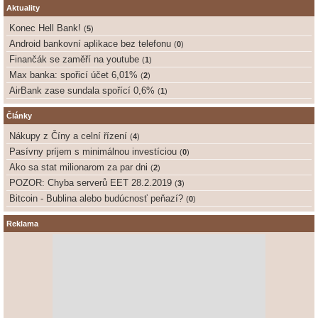
Aktuality
Konec Hell Bank!
(
5
)
Android bankovní aplikace bez telefonu
(
0
)
Finančák se zaměří na youtube
(
1
)
Max banka: spořicí účet 6,01%
(
2
)
AirBank zase sundala spořící 0,6%
(
1
)
Články
Nákupy z Číny a celní řízení
(
4
)
Pasívny príjem s minimálnou investíciou
(
0
)
Ako sa stat milionarom za par dni
(
2
)
POZOR: Chyba serverů EET 28.2.2019
(
3
)
Bitcoin - Bublina alebo budúcnosť peňazí?
(
0
)
Reklama