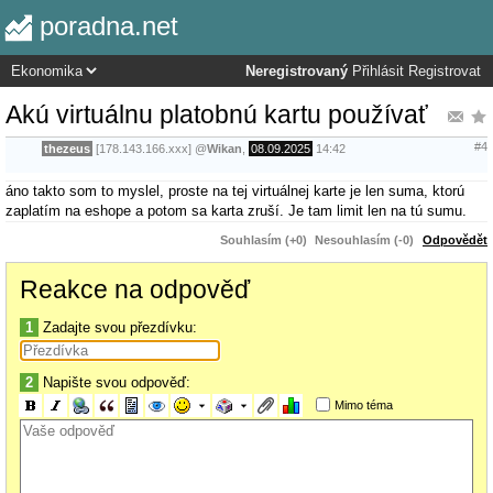
poradna.net
Neregistrovaný
Přihlásit
Registrovat
Akú virtuálnu platobnú kartu používať
#4
thezeus
[178.143.166.xxx]
@
Wikan
,
08.09.2025
14:42
áno takto som to myslel, proste na tej virtuálnej karte je len suma, ktorú
zaplatím na eshope a potom sa karta zruší. Je tam limit len na tú sumu.
Souhlasím (+0)
Nesouhlasím (-0)
Odpovědět
Reakce na odpověď
1
Zadajte svou přezdívku:
2
Napište svou odpověď:
Mimo téma