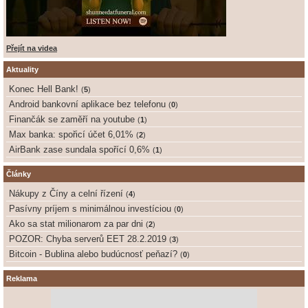
Přejít na videa
Aktuality
Konec Hell Bank!
(
5
)
Android bankovní aplikace bez telefonu
(
0
)
Finančák se zaměří na youtube
(
1
)
Max banka: spořicí účet 6,01%
(
2
)
AirBank zase sundala spořící 0,6%
(
1
)
Články
Nákupy z Číny a celní řízení
(
4
)
Pasívny príjem s minimálnou investíciou
(
0
)
Ako sa stat milionarom za par dni
(
2
)
POZOR: Chyba serverů EET 28.2.2019
(
3
)
Bitcoin - Bublina alebo budúcnosť peňazí?
(
0
)
Reklama