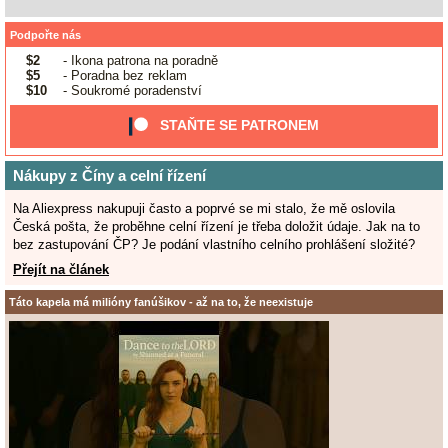
Podpořte nás
$2
- Ikona patrona na poradně
$5
- Poradna bez reklam
$10
- Soukromé poradenství
STAŇTE SE PATRONEM
Nákupy z Číny a celní řízení
Na Aliexpress nakupuji často a poprvé se mi stalo, že mě oslovila
Česká pošta, že proběhne celní řízení je třeba doložit údaje. Jak na to
bez zastupování ČP? Je podání vlastního celního prohlášení složité?
Přejít na článek
Táto kapela má milióny fanúšikov - až na to, že neexistuje