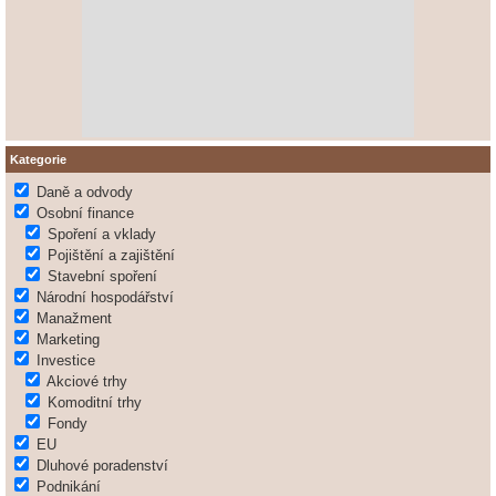
Kategorie
Daně a odvody
Osobní finance
Spoření a vklady
Pojištění a zajištění
Stavební spoření
Národní hospodářství
Manažment
Marketing
Investice
Akciové trhy
Komoditní trhy
Fondy
EU
Dluhové poradenství
Podnikání