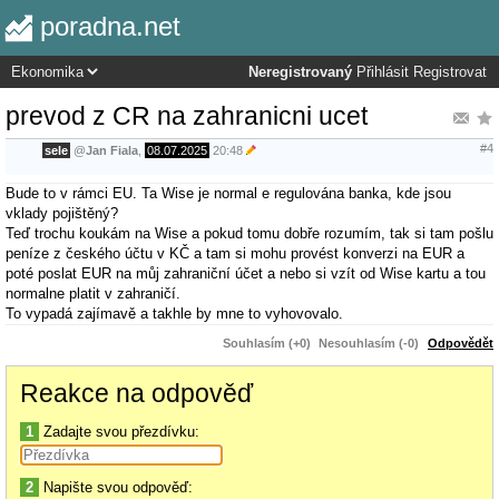
poradna.net
Neregistrovaný
Přihlásit
Registrovat
prevod z CR na zahranicni ucet
#4
sele
@
Jan Fiala
,
08.07.2025
20:48
Bude to v rámci EU. Ta Wise je normal e regulována banka, kde jsou
vklady pojištěný?
Teď trochu koukám na Wise a pokud tomu dobře rozumím, tak si tam pošlu
peníze z českého účtu v KČ a tam si mohu provést konverzi na EUR a
poté poslat EUR na můj zahraniční účet a nebo si vzít od Wise kartu a tou
normalne platit v zahraničí.
To vypadá zajímavě a takhle by mne to vyhovovalo.
Souhlasím (+0)
Nesouhlasím (-0)
Odpovědět
Reakce na odpověď
1
Zadajte svou přezdívku:
2
Napište svou odpověď: