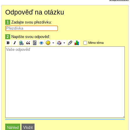
Paní mi sdělila, že osobního bankéře mám, je to paní....(
ale to co jsem
chtěl vědět mi nakonec sama zjistila
)
Odpověď na otázku
Dřív jsem přišel do ČS, ťuknul jsem na terminál co chci a počkal jsem, kde
se rozsvítí číslo co mi terminál přidělil.
1
Zadajte svou přezdívku:
Co je to za novotu? Chápal bych, kdybych dělal nějaké odvážné finanční
transakce a potřeboval bych s nimi pomoct.
2
Napište svou odpověď:
Nebo už to, že mám peníze v bance a ne zašité doma ve štrozoku je
odvážná finanční transakce?
Mimo téma