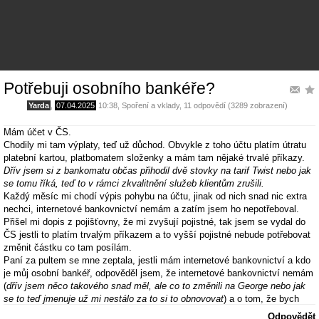
Potřebuji osobního bankéře?
Yarda
,
07.04.2025
10:38
,
Spoření a vklady
, 11 odpovědí (3289 zobrazení)
Mám účet v ČS.
Chodily mi tam výplaty, teď už důchod. Obvykle z toho účtu platím útratu
platební kartou, platbomatem složenky a mám tam nějaké trvalé příkazy.
Dřív jsem si z bankomatu občas přihodil dvě stovky na tarif Twist nebo jak
se tomu říká, teď to v rámci zkvalitnění služeb klientům zrušili.
Každý měsíc mi chodí výpis pohybu na účtu, jinak od nich snad nic extra
nechci, internetové bankovnictví nemám a zatím jsem ho nepotřeboval.
Přišel mi dopis z pojišťovny, že mi zvyšují pojistné, tak jsem se vydal do
ČS jestli to platím trvalým příkazem a to vyšší pojistné nebude potřebovat
změnit částku co tam posílám.
Paní za pultem se mne zeptala, jestli mám internetové bankovnictví a kdo
je můj osobní bankéř, odpověděl jsem, že internetové bankovnictví nemám
(
dřív jsem něco takového snad měl, ale co to změnili na George nebo jak
se to teď jmenuje už mi nestálo za to si to obnovovat
) a o tom, že bych
měl nějakého osobního bankéře nevím.
Odpovědět