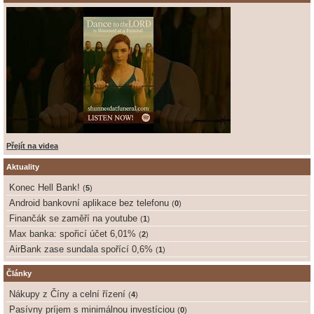
Přejít na videa
Aktuality
Konec Hell Bank!
(
5
)
Android bankovní aplikace bez telefonu
(
0
)
Finančák se zaměří na youtube
(
1
)
Max banka: spořicí účet 6,01%
(
2
)
AirBank zase sundala spořící 0,6%
(
1
)
Články
Nákupy z Číny a celní řízení
(
4
)
Pasívny príjem s minimálnou investíciou
(
0
)