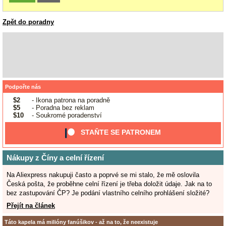
Zpět do poradny
Podpořte nás
$2
- Ikona patrona na poradně
$5
- Poradna bez reklam
$10
- Soukromé poradenství
STAŇTE SE PATRONEM
Nákupy z Číny a celní řízení
Na Aliexpress nakupuji často a poprvé se mi stalo, že mě oslovila
Česká pošta, že proběhne celní řízení je třeba doložit údaje. Jak na to
bez zastupování ČP? Je podání vlastního celního prohlášení složité?
Přejít na článek
Táto kapela má milióny fanúšikov - až na to, že neexistuje