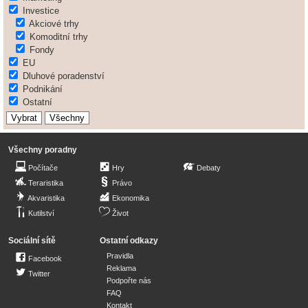
Investice
Akciové trhy
Komoditní trhy
Fondy
EU
Dluhové poradenství
Podnikání
Ostatní
Všechny poradny
Počítače
Hry
Debaty
Teraristika
Právo
Akvaristika
Ekonomika
Kutilství
Život
Sociální sítě
Ostatní odkazy
Pravidla
Facebook
Reklama
Twitter
Podpořte nás
FAQ
Kontakt