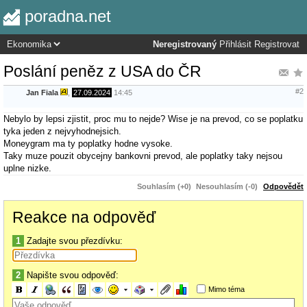
poradna.net
Neregistrovaný
Přihlásit
Registrovat
Poslání peněz z USA do ČR
#2
Jan Fiala
,
27.09.2024
14:45
Nebylo by lepsi zjistit, proc mu to nejde? Wise je na prevod, co se poplatku
tyka jeden z nejvyhodnejsich.
Moneygram ma ty poplatky hodne vysoke.
Taky muze pouzit obycejny bankovni prevod, ale poplatky taky nejsou
uplne nizke.
Souhlasím (+0)
Nesouhlasím (-0)
Odpovědět
Reakce na odpověď
1
Zadajte svou přezdívku:
2
Napište svou odpověď:
Mimo téma