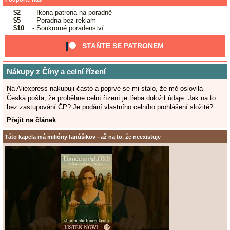
$2
- Ikona patrona na poradně
$5
- Poradna bez reklam
$10
- Soukromé poradenství
STAŇTE SE PATRONEM
Nákupy z Číny a celní řízení
Na Aliexpress nakupuji často a poprvé se mi stalo, že mě oslovila
Česká pošta, že proběhne celní řízení je třeba doložit údaje. Jak na to
bez zastupování ČP? Je podání vlastního celního prohlášení složité?
Přejít na článek
Táto kapela má milióny fanúšikov - až na to, že neexistuje