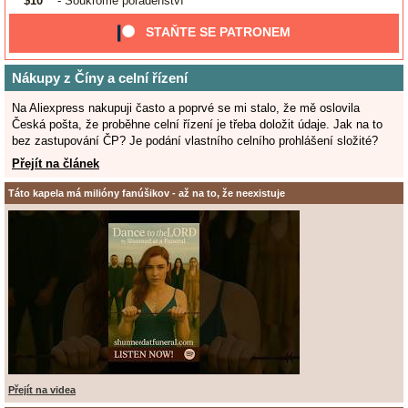
$10
- Soukromé poradenství
STAŇTE SE PATRONEM
Nákupy z Číny a celní řízení
Na Aliexpress nakupuji často a poprvé se mi stalo, že mě oslovila
Česká pošta, že proběhne celní řízení je třeba doložit údaje. Jak na to
bez zastupování ČP? Je podání vlastního celního prohlášení složité?
Přejít na článek
Táto kapela má milióny fanúšikov - až na to, že neexistuje
Přejít na videa