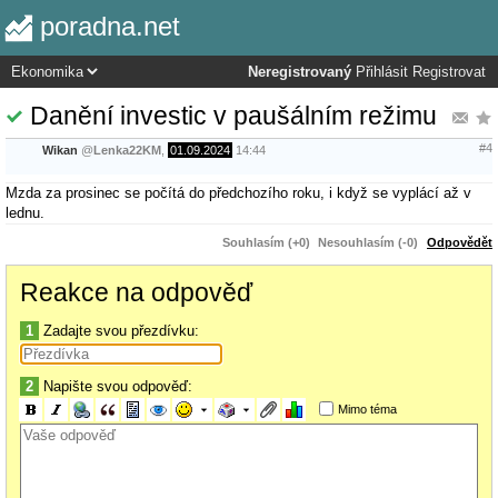
poradna.net
Neregistrovaný
Přihlásit
Registrovat
Danění investic v paušálním režimu
#4
Wikan
@
Lenka22KM
,
01.09.2024
14:44
Mzda za prosinec se počítá do předchozího roku, i když se vyplácí až v
lednu.
Souhlasím (+0)
Nesouhlasím (-0)
Odpovědět
Reakce na odpověď
1
Zadajte svou přezdívku:
2
Napište svou odpověď:
Mimo téma