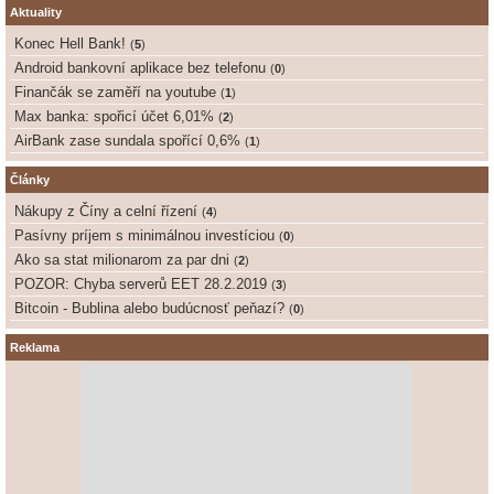
Aktuality
Konec Hell Bank!
(
5
)
Android bankovní aplikace bez telefonu
(
0
)
Finančák se zaměří na youtube
(
1
)
Max banka: spořicí účet 6,01%
(
2
)
AirBank zase sundala spořící 0,6%
(
1
)
Články
Nákupy z Číny a celní řízení
(
4
)
Pasívny príjem s minimálnou investíciou
(
0
)
Ako sa stat milionarom za par dni
(
2
)
POZOR: Chyba serverů EET 28.2.2019
(
3
)
Bitcoin - Bublina alebo budúcnosť peňazí?
(
0
)
Reklama