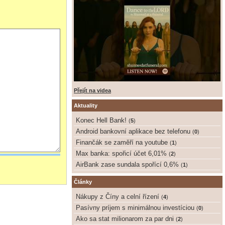
Přejít na videa
Aktuality
Konec Hell Bank!
(
5
)
Android bankovní aplikace bez telefonu
(
0
)
Finančák se zaměří na youtube
(
1
)
Max banka: spořicí účet 6,01%
(
2
)
AirBank zase sundala spořící 0,6%
(
1
)
Články
Nákupy z Číny a celní řízení
(
4
)
Pasívny príjem s minimálnou investíciou
(
0
)
Ako sa stat milionarom za par dni
(
2
)