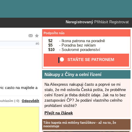
Neregistrovaný
Přihlásit
Registrovat
Podpořte nás
$2
- Ikona patrona na poradně
#6
$5
- Poradna bez reklam
$10
- Soukromé poradenství
STAŇTE SE PATRONEM
Nákupy z Číny a celní řízení
Na Aliexpress nakupuji často a poprvé se mi
ic casto na majitele a
stalo, že mě oslovila Česká pošta, že proběhne
celní řízení je třeba doložit údaje. Jak na to bez
zastupování ČP? Je podání vlastního celního
uhlasím (-0)
Odpovědět
prohlášení složité?
Přejít na článek
Táto kapela má milióny fanúšikov - až na to, že
neexistuje