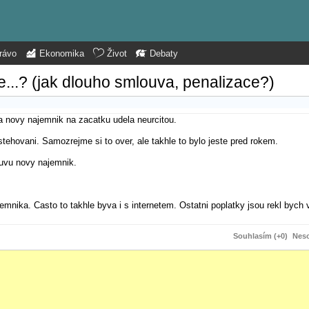
rávo
Ekonomika
Život
Debaty
e...? (jak dlouho smlouva, penalizace?)
a novy najemnik na zacatku udela neurcitou.
tehovani. Samozrejme si to over, ale takhle to bylo jeste pred rokem.
ouvu novy najemnik.
emnika. Casto to takhle byva i s internetem. Ostatni poplatky jsou rekl bych v
Souhlasím (+0)
Neso