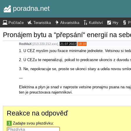
poradna.net
Počítače
Teraristika
Akvaristika
Kutilství
Hry
P
Pronájem bytu a "přepsání" energií na seb
RedMaX
[213.220.212.xxx],
21.07.2022
18:18
1. U CEZ myslim jsou fixace minimalne jednolete. Vetsinou si ted
2. U CEZu te nepenalizuji, pokud to predcasne ukoncis z duvodu s
3. Ne, nepokracuje se, proste se ukonci stary a udela novou sml
---
Elektrina a plyn je snad v naproste vetsine pronajmu psana na naj
ten je preuctovava najemnikovi.
Reakce na odpověď
1
Zadajte svou přezdívku: