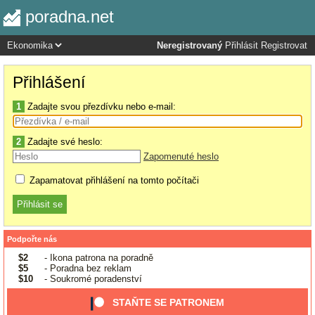
poradna.net
Neregistrovaný
Přihlásit
Registrovat
Přihlášení
1
Zadajte svou přezdívku nebo e-mail:
2
Zadajte své heslo:
Zapomenuté heslo
Zapamatovat přihlášení na tomto počítači
Podpořte nás
$2
- Ikona patrona na poradně
$5
- Poradna bez reklam
$10
- Soukromé poradenství
STAŇTE SE PATRONEM