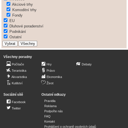
Akciové trhy
Komoditní trhy
Fondy
EU
Dluhové poradenství
Podnikání
Ostatní
Všechny poradny
Počítače
Hry
Debaty
Teraristika
Právo
Akvaristika
Ekonomika
Kutilství
Život
Sociální sítě
Ostatní odkazy
Pravidla
Facebook
Reklama
Twitter
Podpořte nás
FAQ
Kontakt
Prohlášení o ochraně osobních údajů