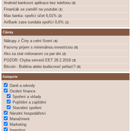
Android bankovní aplikace bez telefonu
(
0
)
Finančák se zaměří na youtube
(
1
)
Max banka: spořicí účet 6,01%
(
2
)
AirBank zase sundala spořící 0,6%
(
1
)
Články
Nákupy z Číny a celní řízení
(
4
)
Pasívny príjem s minimálnou investíciou
(
0
)
Ako sa stat milionarom za par dni
(
2
)
POZOR: Chyba serverů EET 28.2.2019
(
3
)
Bitcoin - Bublina alebo budúcnosť peňazí?
(
0
)
Kategorie
Daně a odvody
Osobní finance
Spoření a vklady
Pojištění a zajištění
Stavební spoření
Národní hospodářství
Manažment
Marketing
Investice