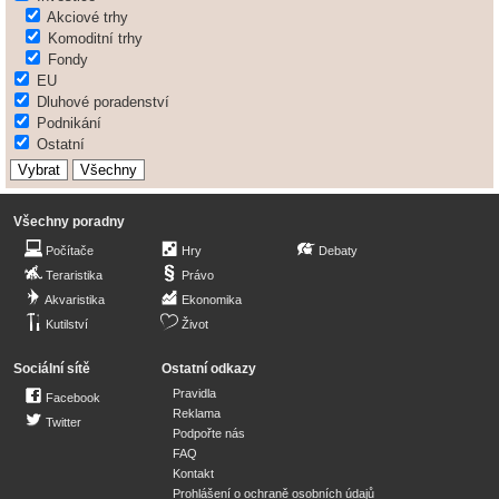
Akciové trhy
Komoditní trhy
Fondy
EU
Dluhové poradenství
Podnikání
Ostatní
Všechny poradny
Počítače
Hry
Debaty
Teraristika
Právo
Akvaristika
Ekonomika
Kutilství
Život
Sociální sítě
Ostatní odkazy
Pravidla
Facebook
Reklama
Twitter
Podpořte nás
FAQ
Kontakt
Prohlášení o ochraně osobních údajů