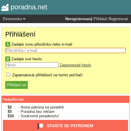
poradna.net
Neregistrovaný
Přihlásit
Registrovat
Přihlášení
1
Zadajte svou přezdívku nebo e-mail:
2
Zadajte své heslo:
Zapomenuté heslo
Zapamatovat přihlášení na tomto počítači
Podpořte nás
$2
- Ikona patrona na poradně
$5
- Poradna bez reklam
$10
- Soukromé poradenství
STAŇTE SE PATRONEM