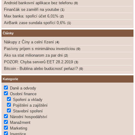
Android bankovní aplikace bez telefonu
(
0
)
Finančák se zaměří na youtube
(
1
)
Max banka: spořicí účet 6,01%
(
2
)
AirBank zase sundala spořící 0,6%
(
1
)
Články
Nákupy z Číny a celní řízení
(
4
)
Pasívny príjem s minimálnou investíciou
(
0
)
Ako sa stat milionarom za par dni
(
2
)
POZOR: Chyba serverů EET 28.2.2019
(
3
)
Bitcoin - Bublina alebo budúcnosť peňazí?
(
0
)
Kategorie
Daně a odvody
Osobní finance
Spoření a vklady
Pojištění a zajištění
Stavební spoření
Národní hospodářství
Manažment
Marketing
Investice