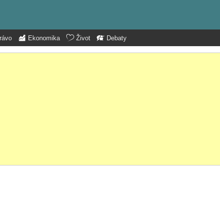
rávo
Ekonomika
Život
Debaty