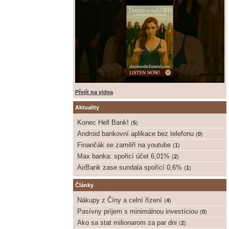
Přejít na videa
Aktuality
Konec Hell Bank!
(
5
)
Android bankovní aplikace bez telefonu
(
0
)
Finančák se zaměří na youtube
(
1
)
Max banka: spořicí účet 6,01%
(
2
)
AirBank zase sundala spořící 0,6%
(
1
)
Články
Nákupy z Číny a celní řízení
(
4
)
Pasívny príjem s minimálnou investíciou
(
0
)
Ako sa stat milionarom za par dni
(
2
)