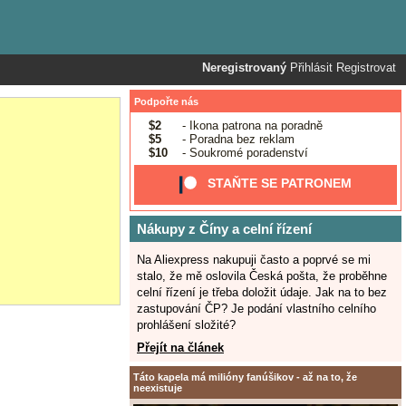
Neregistrovaný
Přihlásit
Registrovat
Podpořte nás
$2
- Ikona patrona na poradně
$5
- Poradna bez reklam
$10
- Soukromé poradenství
STAŇTE SE PATRONEM
Nákupy z Číny a celní řízení
Na Aliexpress nakupuji často a poprvé se mi
stalo, že mě oslovila Česká pošta, že proběhne
celní řízení je třeba doložit údaje. Jak na to bez
zastupování ČP? Je podání vlastního celního
prohlášení složité?
Přejít na článek
Táto kapela má milióny fanúšikov - až na to, že
neexistuje