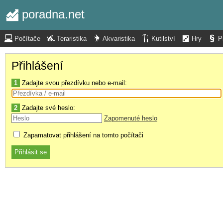
poradna.net
Počítače
Teraristika
Akvaristika
Kutilství
Hry
P
Přihlášení
1
Zadajte svou přezdívku nebo e-mail:
2
Zadajte své heslo:
Zapomenuté heslo
Zapamatovat přihlášení na tomto počítači