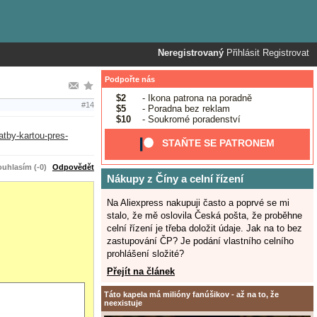
Neregistrovaný
Přihlásit
Registrovat
Podpořte nás
$2
- Ikona patrona na poradně
#14
$5
- Poradna bez reklam
$10
- Soukromé poradenství
atby-kartou-pres-
STAŇTE SE PATRONEM
uhlasím (-0)
Odpovědět
Nákupy z Číny a celní řízení
Na Aliexpress nakupuji často a poprvé se mi
stalo, že mě oslovila Česká pošta, že proběhne
celní řízení je třeba doložit údaje. Jak na to bez
zastupování ČP? Je podání vlastního celního
prohlášení složité?
Přejít na článek
Táto kapela má milióny fanúšikov - až na to, že
neexistuje