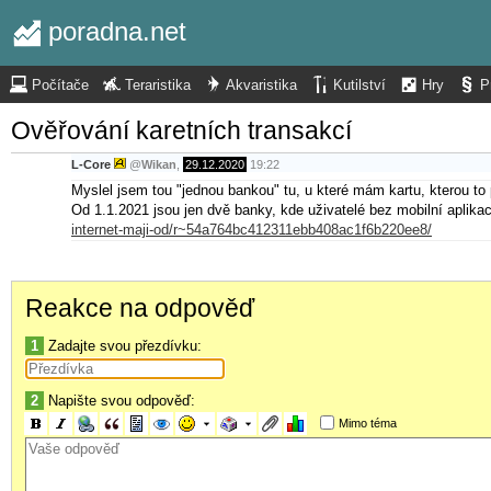
poradna.net
Počítače
Teraristika
Akvaristika
Kutilství
Hry
P
Ověřování karetních transakcí
L-Core
@
Wikan
,
29.12.2020
19:22
Myslel jsem tou "jednou bankou" tu, u které mám kartu, kterou to 
Od 1.1.2021 jsou jen dvě banky, kde uživatelé bez mobilní aplika
internet-maji-od/r~54a764bc412311ebb408ac1f6b220ee8/
Reakce na odpověď
1
Zadajte svou přezdívku:
2
Napište svou odpověď:
Mimo téma