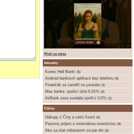
Přejít na videa
Aktuality
Konec Hell Bank!
(
5
)
Android bankovní aplikace bez telefonu
(
0
)
Finančák se zaměří na youtube
(
1
)
Max banka: spořicí účet 6,01%
(
2
)
AirBank zase sundala spořící 0,6%
(
1
)
Články
Nákupy z Číny a celní řízení
(
4
)
Pasívny príjem s minimálnou investíciou
(
0
)
Ako sa stat milionarom za par dni
(
2
)