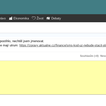
rávo
Ekonomika
Život
Debaty
postihlo, nechtěl jsem jmenovat.
ce mají utrum:
https://zpravy.aktualne.cz/finance/sms-kod-uz-nebude-stacit-pl
Souhlasím (+0)
Neso