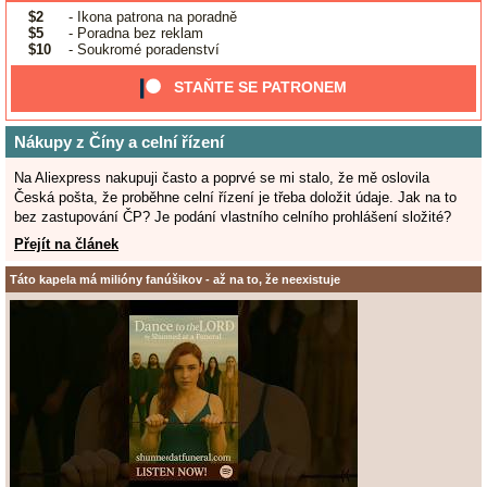
$2
- Ikona patrona na poradně
$5
- Poradna bez reklam
$10
- Soukromé poradenství
STAŇTE SE PATRONEM
Nákupy z Číny a celní řízení
Na Aliexpress nakupuji často a poprvé se mi stalo, že mě oslovila
Česká pošta, že proběhne celní řízení je třeba doložit údaje. Jak na to
bez zastupování ČP? Je podání vlastního celního prohlášení složité?
Přejít na článek
Táto kapela má milióny fanúšikov - až na to, že neexistuje