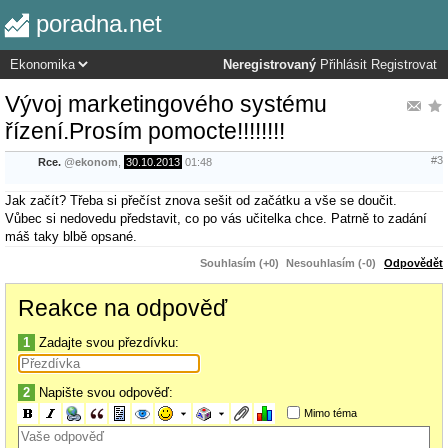
poradna.net
Neregistrovaný
Přihlásit
Registrovat
Vývoj marketingového systému
řízení.Prosím pomocte!!!!!!!!
#3
Rce.
@
ekonom
,
30.10.2013
01:48
Jak začít? Třeba si přečíst znova sešit od začátku a vše se doučit.
Vůbec si nedovedu představit, co po vás učitelka chce. Patrně to zadání
máš taky blbě opsané.
Souhlasím (+0)
Nesouhlasím (-0)
Odpovědět
Reakce na odpověď
1
Zadajte svou přezdívku:
2
Napište svou odpověď:
Mimo téma