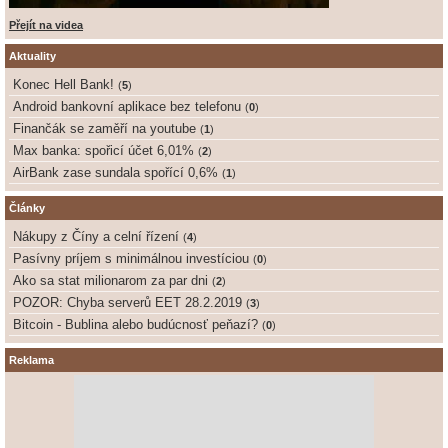
Přejít na videa
Aktuality
Konec Hell Bank!
(
5
)
Android bankovní aplikace bez telefonu
(
0
)
Finančák se zaměří na youtube
(
1
)
Max banka: spořicí účet 6,01%
(
2
)
AirBank zase sundala spořící 0,6%
(
1
)
Články
Nákupy z Číny a celní řízení
(
4
)
Pasívny príjem s minimálnou investíciou
(
0
)
Ako sa stat milionarom za par dni
(
2
)
POZOR: Chyba serverů EET 28.2.2019
(
3
)
Bitcoin - Bublina alebo budúcnosť peňazí?
(
0
)
Reklama