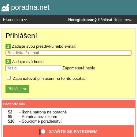
poradna.net
Neregistrovaný
Přihlásit
Registrovat
Přihlášení
1
Zadajte svou přezdívku nebo e-mail:
2
Zadajte své heslo:
Zapomenuté heslo
Zapamatovat přihlášení na tomto počítači
Podpořte nás
$2
- Ikona patrona na poradně
$5
- Poradna bez reklam
$10
- Soukromé poradenství
STAŇTE SE PATRONEM