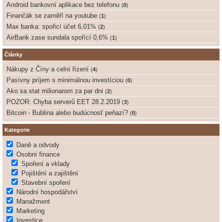
Android bankovní aplikace bez telefonu
(
0
)
Finančák se zaměří na youtube
(
1
)
Max banka: spořicí účet 6,01%
(
2
)
AirBank zase sundala spořící 0,6%
(
1
)
Články
Nákupy z Číny a celní řízení
(
4
)
Pasívny príjem s minimálnou investíciou
(
0
)
Ako sa stat milionarom za par dni
(
2
)
POZOR: Chyba serverů EET 28.2.2019
(
3
)
Bitcoin - Bublina alebo budúcnosť peňazí?
(
0
)
Kategorie
Daně a odvody
Osobní finance
Spoření a vklady
Pojištění a zajištění
Stavební spoření
Národní hospodářství
Manažment
Marketing
Investice