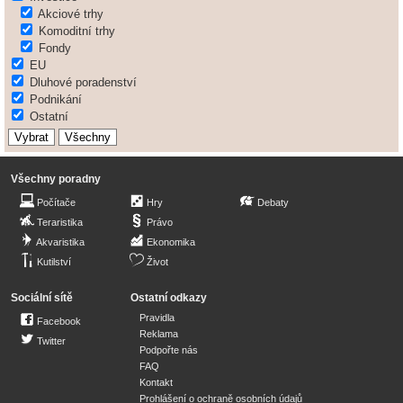
Akciové trhy
Komoditní trhy
Fondy
EU
Dluhové poradenství
Podnikání
Ostatní
Všechny poradny
Počítače
Hry
Debaty
Teraristika
Právo
Akvaristika
Ekonomika
Kutilství
Život
Sociální sítě
Ostatní odkazy
Pravidla
Facebook
Reklama
Twitter
Podpořte nás
FAQ
Kontakt
Prohlášení o ochraně osobních údajů