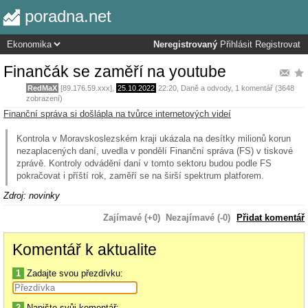
poradna.net
Neregistrovaný
Přihlásit
Registrovat
Finančák se zaměří na youtube
RedMaX
[89.176.59.xxx],
25.10.2022
22:20
,
Daně a odvody
, 1 komentář (3648
zobrazení)
Finanční správa si došlápla na tvůrce internetových videí
Kontrola v Moravskoslezském kraji ukázala na desítky milionů korun
nezaplacených daní, uvedla v pondělí Finanční správa (FS) v tiskové
zprávě. Kontroly odvádění daní v tomto sektoru budou podle FS
pokračovat i příští rok, zaměří se na širší spektrum platforem.
Zdroj: novinky
Zajímavé (+0)
Nezajímavé (-0)
Přidat komentář
Komentář k aktualite
1
Zadajte svou přezdívku:
2
Napište svůj komentář: