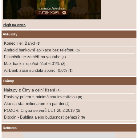
Přejít na videa
Aktuality
Konec Hell Bank!
(
5
)
Android bankovní aplikace bez telefonu
(
0
)
Finančák se zaměří na youtube
(
1
)
Max banka: spořicí účet 6,01%
(
2
)
AirBank zase sundala spořící 0,6%
(
1
)
Články
Nákupy z Číny a celní řízení
(
4
)
Pasívny príjem s minimálnou investíciou
(
0
)
Ako sa stat milionarom za par dni
(
2
)
POZOR: Chyba serverů EET 28.2.2019
(
3
)
Bitcoin - Bublina alebo budúcnosť peňazí?
(
0
)
Reklama