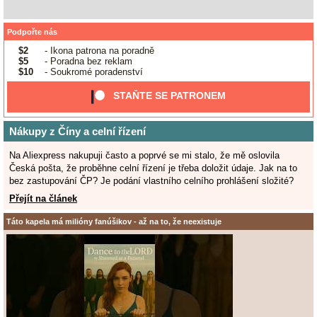
Podpořte nás
$2
- Ikona patrona na poradně
$5
- Poradna bez reklam
$10
- Soukromé poradenství
STAŇTE SE PATRONEM
Nákupy z Číny a celní řízení
Na Aliexpress nakupuji často a poprvé se mi stalo, že mě oslovila
Česká pošta, že proběhne celní řízení je třeba doložit údaje. Jak na to
bez zastupování ČP? Je podání vlastního celního prohlášení složité?
Přejít na článek
Táto kapela má milióny fanúšikov - až na to, že neexistuje