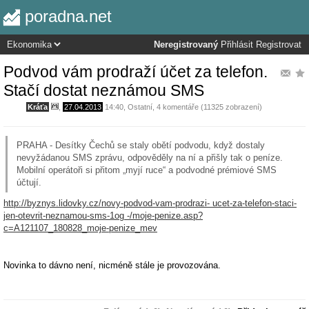
poradna.net
Neregistrovaný
Přihlásit
Registrovat
Podvod vám prodraží účet za telefon.
Stačí dostat neznámou SMS
Kráťa
,
27.04.2013
14:40
,
Ostatní
, 4 komentáře (11325 zobrazení)
PRAHA - Desítky Čechů se staly obětí podvodu, když dostaly
nevyžádanou SMS zprávu, odpověděly na ní a přišly tak o peníze.
Mobilní operátoři si přitom „myjí ruce“ a podvodné prémiové SMS
účtují.
http://byznys.lidovky.cz/novy-podvod-vam-prodrazi- ucet-za-telefon-staci-
jen-otevrit-neznamou-sms-1og -/moje-penize.asp?
c=A121107_180828_moje-penize_mev
Novinka to dávno není, nicméně stále je provozována.