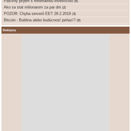
Pasívny príjem s minimálnou investíciou
(
0
)
Ako sa stat milionarom za par dni
(
2
)
POZOR: Chyba serverů EET 28.2.2019
(
3
)
Bitcoin - Bublina alebo budúcnosť peňazí?
(
0
)
Reklama