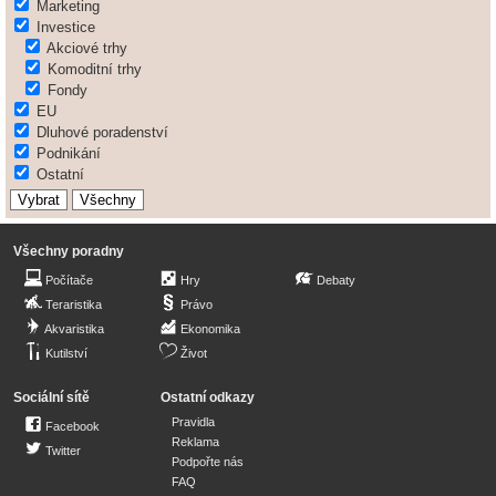
Marketing
Investice
Akciové trhy
Komoditní trhy
Fondy
EU
Dluhové poradenství
Podnikání
Ostatní
Všechny poradny
Počítače
Hry
Debaty
Teraristika
Právo
Akvaristika
Ekonomika
Kutilství
Život
Sociální sítě
Ostatní odkazy
Pravidla
Facebook
Reklama
Twitter
Podpořte nás
FAQ