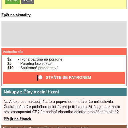
Zpět na aktuality
Podpořte nás
$2
- Ikona patrona na poradně
$5
- Poradna bez reklam
$10
- Soukromé poradenství
STAŇTE SE PATRONEM
Nákupy z Číny a celní řízení
Na Aliexpress nakupuji často a poprvé se mi stalo, že mě oslovila
Česká pošta, že proběhne celní řízení je třeba doložit údaje. Jak na to
bez zastupování ČP? Je podání vlastního celního prohlášení složité?
Přejít na článek