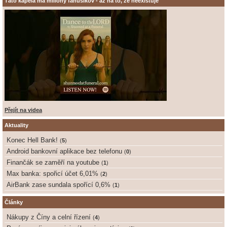
Táto kapela má milióny fanúšikov - až na to, že neexistuje
Přejít na videa
Aktuality
Konec Hell Bank!
(
5
)
Android bankovní aplikace bez telefonu
(
0
)
Finančák se zaměří na youtube
(
1
)
Max banka: spořicí účet 6,01%
(
2
)
AirBank zase sundala spořící 0,6%
(
1
)
Články
Nákupy z Číny a celní řízení
(
4
)