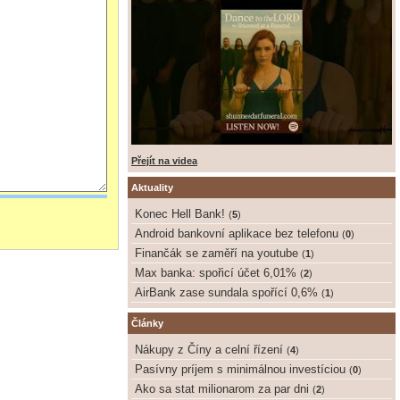
Přejít na videa
Aktuality
Konec Hell Bank!
(
5
)
Android bankovní aplikace bez telefonu
(
0
)
Finančák se zaměří na youtube
(
1
)
Max banka: spořicí účet 6,01%
(
2
)
AirBank zase sundala spořící 0,6%
(
1
)
Články
Nákupy z Číny a celní řízení
(
4
)
Pasívny príjem s minimálnou investíciou
(
0
)
Ako sa stat milionarom za par dni
(
2
)