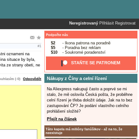
Neregistrovaný
Přihlásit
Registrovat
Podpořte nás
$2
- Ikona patrona na poradně
#1
$5
- Poradna bez reklam
$10
- Soukromé poradenství
estni oznameni na
ina situace by byla,
STAŇTE SE PATRONEM
ita ze strany obeti, ne
Nákupy z Číny a celní řízení
uhlasím (-0)
Odpovědět
Na Aliexpress nakupuji často a poprvé se mi
stalo, že mě oslovila Česká pošta, že proběhne
celní řízení je třeba doložit údaje. Jak na to bez
zastupování ČP? Je podání vlastního celního
prohlášení složité?
Přejít na článek
Táto kapela má milióny fanúšikov - až na to, že
neexistuje