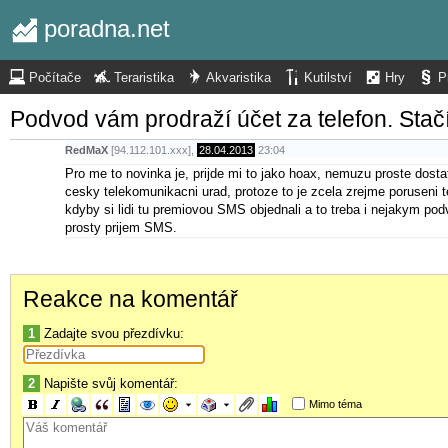
poradna.net
Počítače
Teraristika
Akvaristika
Kutilství
Hry
P
Podvod vám prodraží účet za telefon. St
RedMaX
[94.112.101.xxx],
28.04.2013
23:04
Pro me to novinka je, prijde mi to jako hoax, nemuzu proste dosta
cesky telekomunikacni urad, protoze to je zcela zrejme poruseni 
kdyby si lidi tu premiovou SMS objednali a to treba i nejakym pod
prosty prijem SMS.
Reakce na komentář
1
Zadajte svou přezdívku:
2
Napište svůj komentář:
Mimo téma