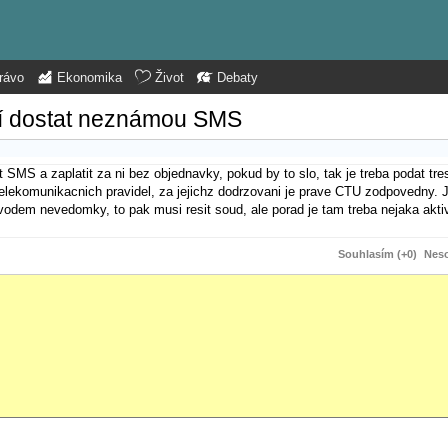
rávo
Ekonomika
Život
Debaty
ačí dostat neznámou SMS
t SMS a zaplatit za ni bez objednavky, pokud by to slo, tak je treba podat tr
telekomunikacnich pravidel, za jejichz dodrzovani je prave CTU zodpovedny. J
vodem nevedomky, to pak musi resit soud, ale porad je tam treba nejaka aktiv
Souhlasím (+0)
Neso